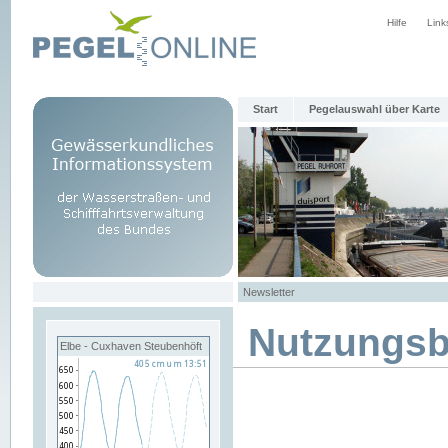
Hilfe
Link
Start
Pegelauswahl über Karte
Newsletter
Nutzungs
Elbe - Cuxhaven Steubenhöft