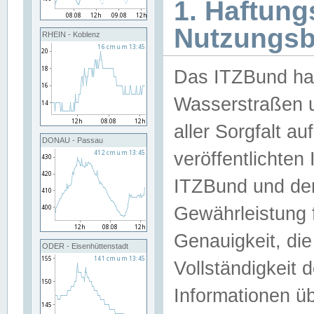
1. Haftun
Nutzungs
RHEIN - Koblenz
Das ITZBund han
Wasserstraßen u
aller Sorgfalt au
DONAU - Passau
veröffentlichte
ITZBund und de
Gewährleistung fü
Genauigkeit, die 
ODER - Eisenhüttenstadt
Vollständigkeit
Informationen 