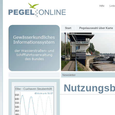
Hilfe
Link
Start
Pegelauswahl über Karte
Newsletter
Nutzungs
Elbe - Cuxhaven Steubenhöft