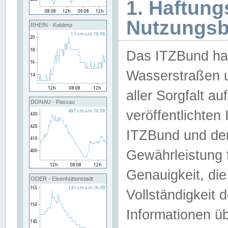
1. Haftun
Nutzungs
RHEIN - Koblenz
Das ITZBund han
Wasserstraßen u
aller Sorgfalt au
DONAU - Passau
veröffentlichte
ITZBund und de
Gewährleistung fü
Genauigkeit, die 
ODER - Eisenhüttenstadt
Vollständigkeit
Informationen 