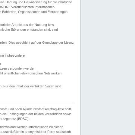
e Haftung und Gewährleistung für die inhaltliche
ELONLINE veröffentlichten Informationen
n Behörden, Organisationen und Einrichtungen
ieller Art, die aus der Nutzung bzw.
hnische Störungen entstanden sind, sind
rden. Dies geschieht auf der Grundlage der Lizenz
zung insbesondere
n
ätzen verbunden werden
ht öffentlichen elektronischen Netzwerken
n. Für den Inhalt der verlinkten Seiten sind
ienste und nach Rundfunkstaatsvertrag Abschnitt
 die Festlegungen der beiden Vorschriften sowie
hutzgesetz (BDSG).
endownload werden Informationen zu diesen
usschließlich in anonymisierter Form statistisch