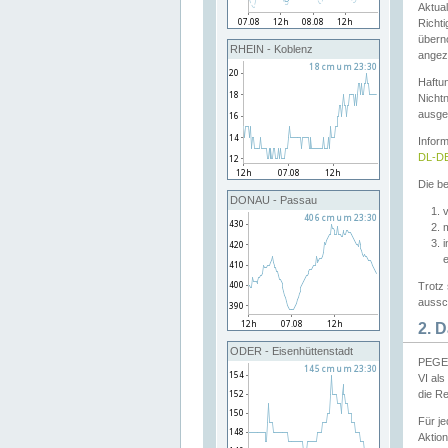
Aktual
Richti
übern
RHEIN - Koblenz
angeze
Haftu
Nichtn
ausge
Infor
DL-DE
Die be
DONAU - Passau
v
Trotz 
aussch
2. 
ODER - Eisenhüttenstadt
PEGEL
VI al
die R
Für j
Aktion