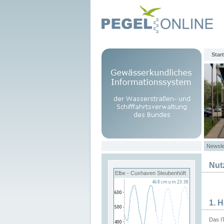
Start
Newsle
Nut
Elbe - Cuxhaven Steubenhöft
1. 
Das I