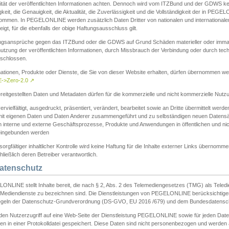
ität der veröffentlichten Informationen achten. Dennoch wird vom ITZBund und der GDWS kein
gkeit, die Genauigkeit, die Aktualität, die Zuverlässigkeit und die Vollständigkeit der in PEG
ommen. In PEGELONLINE werden zusätzlich Daten Dritter von nationalen und internationale
igt, für die ebenfalls der obige Haftungsausschluss gilt.
ngsansprüche gegen das ITZBund oder die GDWS auf Grund Schäden materieller oder immater
utzung der veröffentlichten Informationen, durch Missbrauch der Verbindung oder durch tec
schlossen.
mationen, Produkte oder Dienste, die Sie von dieser Website erhalten, dürfen übernommen we
->Zero-2.0
↗
reitgestellten Daten und Metadaten dürfen für die kommerzielle und nicht kommerzielle Nut
ervielfältigt, ausgedruckt, präsentiert, verändert, bearbeitet sowie an Dritte übermittelt werde
mit eigenen Daten und Daten Anderer zusammengeführt und zu selbständigen neuen Datens
in interne und externe Geschäftsprozesse, Produkte und Anwendungen in öffentlichen und nic
eingebunden werden
sorgfältiger inhaltlicher Kontrolle wird keine Haftung für die Inhalte externer Links übernomme
ließlich deren Betreiber verantwortlich.
Datenschutz
ONLINE stellt Inhalte bereit, die nach § 2, Abs. 2 des Telemediengesetzes (TMG) als Teled
s Mediendienste zu bezeichnen sind. Die Dienstleistungen von PEGELONLINE berücksichtigen
egeln der Datenschutz-Grundverordnung (DS-GVO, EU 2016 /679) und dem Bundesdatensc
eden Nutzerzugriff auf eine Web-Seite der Dienstleistung PEGELONLINE sowie für jeden Dat
en in einer Protokolldatei gespeichert. Diese Daten sind nicht personenbezogen und werden a