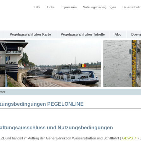
Hilfe
Links
Impressum
Nutzungsbedingungen
Datenschutz
Pegelauswahl über Karte
Pegelauswahl über Tabelle
Abo
Down
tter
zungsbedingungen PEGELONLINE
Haftungsausschluss und Nutzungsbedingungen
TZBund handelt im Auftrag der Generaldirektion Wasserstraßen und Schifffahrt (
GDWS
↗
) u