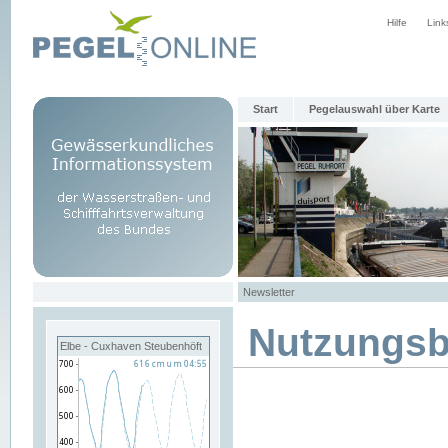
Hilfe
Link
Start
Pegelauswahl über Karte
Newsletter
Nutzungs
Elbe - Cuxhaven Steubenhöft