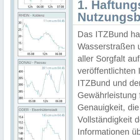
1. Haftun
Nutzungs
RHEIN - Koblenz
Das ITZBund han
Wasserstraßen u
aller Sorgfalt au
DONAU - Passau
veröffentlichte
ITZBund und de
Gewährleistung fü
Genauigkeit, die 
ODER - Eisenhüttenstadt
Vollständigkeit
Informationen 