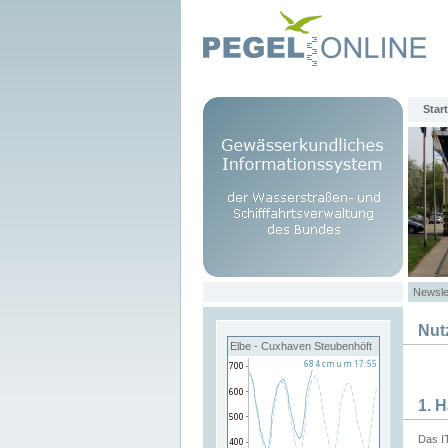
Start
Newsle
Nut
Elbe - Cuxhaven Steubenhöft
1. 
Das I