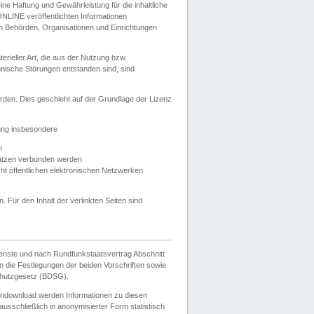
e Haftung und Gewährleistung für die inhaltliche
ELONLINE veröffentlichten Informationen
n Behörden, Organisationen und Einrichtungen
ieller Art, die aus der Nutzung bzw.
hnische Störungen entstanden sind, sind
rden. Dies geschieht auf der Grundlage der Lizenz
zung insbesondere
n
ätzen verbunden werden
ht öffentlichen elektronischen Netzwerken
n. Für den Inhalt der verlinkten Seiten sind
ienste und nach Rundfunkstaatsvertrag Abschnitt
 die Festlegungen der beiden Vorschriften sowie
hutzgesetz (BDSG).
endownload werden Informationen zu diesen
usschließlich in anonymisierter Form statistisch