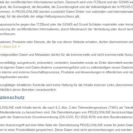
ität der veröffentlichten Informationen achten. Dennoch wird vom ITZBund und der GDWS kein
gkeit, die Genauigkeit, die Aktualität, die Zuverlässigkeit und die Vollständigkeit der in PEG
ommen. In PEGELONLINE werden zusätzlich Daten Dritter von nationalen und internationale
igt, für die ebenfalls der obige Haftungsausschluss gilt.
ngsansprüche gegen das ITZBund oder die GDWS auf Grund Schäden materieller oder immater
utzung der veröffentlichten Informationen, durch Missbrauch der Verbindung oder durch tec
schlossen.
mationen, Produkte oder Dienste, die Sie von dieser Website erhalten, dürfen übernommen we
->Zero-2.0
↗
reitgestellten Daten und Metadaten dürfen für die kommerzielle und nicht kommerzielle Nut
ervielfältigt, ausgedruckt, präsentiert, verändert, bearbeitet sowie an Dritte übermittelt werde
mit eigenen Daten und Daten Anderer zusammengeführt und zu selbständigen neuen Datens
in interne und externe Geschäftsprozesse, Produkte und Anwendungen in öffentlichen und nic
eingebunden werden
sorgfältiger inhaltlicher Kontrolle wird keine Haftung für die Inhalte externer Links übernomme
ließlich deren Betreiber verantwortlich.
Datenschutz
ONLINE stellt Inhalte bereit, die nach § 2, Abs. 2 des Telemediengesetzes (TMG) als Teled
s Mediendienste zu bezeichnen sind. Die Dienstleistungen von PEGELONLINE berücksichtigen
egeln der Datenschutz-Grundverordnung (DS-GVO, EU 2016 /679) und dem Bundesdatensc
eden Nutzerzugriff auf eine Web-Seite der Dienstleistung PEGELONLINE sowie für jeden Dat
en in einer Protokolldatei gespeichert. Diese Daten sind nicht personenbezogen und werden a