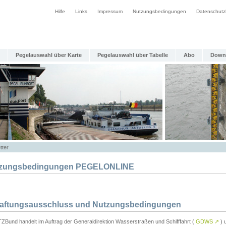
Hilfe
Links
Impressum
Nutzungsbedingungen
Datenschutz
Pegelauswahl über Karte
Pegelauswahl über Tabelle
Abo
Down
tter
zungsbedingungen PEGELONLINE
Haftungsausschluss und Nutzungsbedingungen
TZBund handelt im Auftrag der Generaldirektion Wasserstraßen und Schifffahrt (
GDWS
↗
) u