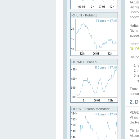
Aktual
Richti
übern
RHEIN - Koblenz
angeze
Haftu
Nichtn
ausge
Infor
DL-DE
Die be
DONAU - Passau
v
Trotz 
aussch
2. 
ODER - Eisenhüttenstadt
PEGEL
VI al
die R
Für j
Aktion