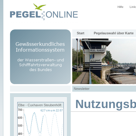
Hilfe
Link
Start
Pegelauswahl über Karte
Newsletter
Nutzungs
Elbe - Cuxhaven Steubenhöft