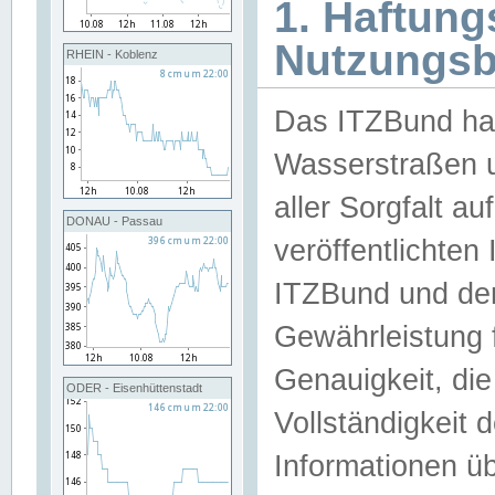
1. Haftun
Nutzungs
RHEIN - Koblenz
Das ITZBund han
Wasserstraßen u
aller Sorgfalt au
DONAU - Passau
veröffentlichte
ITZBund und de
Gewährleistung fü
Genauigkeit, die 
ODER - Eisenhüttenstadt
Vollständigkeit
Informationen 