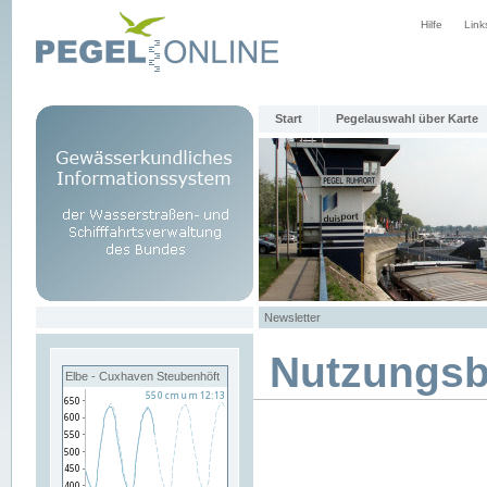
Hilfe
Link
Start
Pegelauswahl über Karte
Newsletter
Nutzungs
Elbe - Cuxhaven Steubenhöft