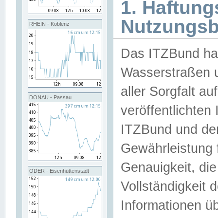
1. Haftun
Nutzungs
RHEIN - Koblenz
Das ITZBund han
Wasserstraßen u
aller Sorgfalt au
DONAU - Passau
veröffentlichte
ITZBund und de
Gewährleistung fü
Genauigkeit, die 
ODER - Eisenhüttenstadt
Vollständigkeit
Informationen 