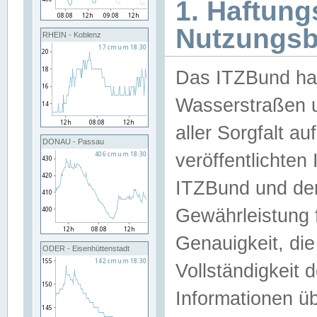
1. Haftun
Nutzungs
RHEIN - Koblenz
Das ITZBund han
Wasserstraßen u
aller Sorgfalt au
DONAU - Passau
veröffentlichte
ITZBund und de
Gewährleistung fü
Genauigkeit, die 
ODER - Eisenhüttenstadt
Vollständigkeit
Informationen 