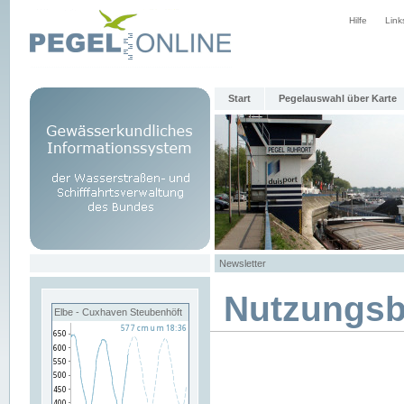
Hilfe
Link
Start
Pegelauswahl über Karte
Newsletter
Nutzungs
Elbe - Cuxhaven Steubenhöft