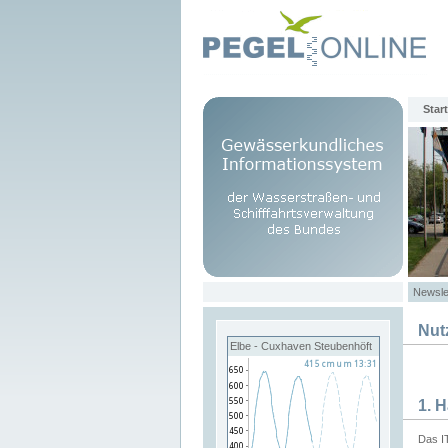
Start
Newsle
Nut
Elbe - Cuxhaven Steubenhöft
1. 
Das I