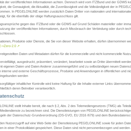
ität der veröffentlichten Informationen achten. Dennoch wird vom ITZBund und der GDWS kein
gkeit, die Genauigkeit, die Aktualität, die Zuverlässigkeit und die Vollständigkeit der in PEG
ommen. In PEGELONLINE werden zusätzlich Daten Dritter von nationalen und internationale
igt, für die ebenfalls der obige Haftungsausschluss gilt.
ngsansprüche gegen das ITZBund oder die GDWS auf Grund Schäden materieller oder immater
utzung der veröffentlichten Informationen, durch Missbrauch der Verbindung oder durch tec
schlossen.
mationen, Produkte oder Dienste, die Sie von dieser Website erhalten, dürfen übernommen we
->Zero-2.0
↗
reitgestellten Daten und Metadaten dürfen für die kommerzielle und nicht kommerzielle Nut
ervielfältigt, ausgedruckt, präsentiert, verändert, bearbeitet sowie an Dritte übermittelt werde
mit eigenen Daten und Daten Anderer zusammengeführt und zu selbständigen neuen Datens
in interne und externe Geschäftsprozesse, Produkte und Anwendungen in öffentlichen und nic
eingebunden werden
sorgfältiger inhaltlicher Kontrolle wird keine Haftung für die Inhalte externer Links übernomme
ließlich deren Betreiber verantwortlich.
Datenschutz
ONLINE stellt Inhalte bereit, die nach § 2, Abs. 2 des Telemediengesetzes (TMG) als Teled
s Mediendienste zu bezeichnen sind. Die Dienstleistungen von PEGELONLINE berücksichtigen
egeln der Datenschutz-Grundverordnung (DS-GVO, EU 2016 /679) und dem Bundesdatensc
eden Nutzerzugriff auf eine Web-Seite der Dienstleistung PEGELONLINE sowie für jeden Dat
en in einer Protokolldatei gespeichert. Diese Daten sind nicht personenbezogen und werden a