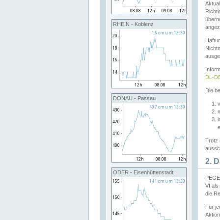
Aktual
Richti
übern
RHEIN - Koblenz
angeze
Haftu
Nichtn
ausge
Infor
DL-DE
Die be
DONAU - Passau
v
Trotz 
aussch
2. 
ODER - Eisenhüttenstadt
PEGEL
VI al
die R
Für j
Aktion