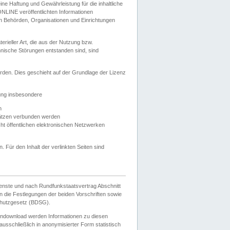
e Haftung und Gewährleistung für die inhaltliche
ELONLINE veröffentlichten Informationen
n Behörden, Organisationen und Einrichtungen
ieller Art, die aus der Nutzung bzw.
hnische Störungen entstanden sind, sind
rden. Dies geschieht auf der Grundlage der Lizenz
zung insbesondere
n
ätzen verbunden werden
ht öffentlichen elektronischen Netzwerken
n. Für den Inhalt der verlinkten Seiten sind
ienste und nach Rundfunkstaatsvertrag Abschnitt
 die Festlegungen der beiden Vorschriften sowie
hutzgesetz (BDSG).
endownload werden Informationen zu diesen
usschließlich in anonymisierter Form statistisch