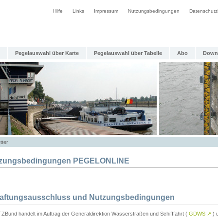
Hilfe
Links
Impressum
Nutzungsbedingungen
Datenschutz
Pegelauswahl über Karte
Pegelauswahl über Tabelle
Abo
Down
tter
zungsbedingungen PEGELONLINE
Haftungsausschluss und Nutzungsbedingungen
TZBund handelt im Auftrag der Generaldirektion Wasserstraßen und Schifffahrt (
GDWS
↗
) u