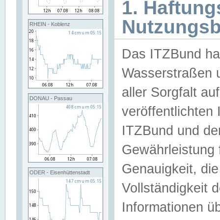
1. Haftun
Nutzungs
RHEIN - Koblenz
Das ITZBund han
Wasserstraßen u
aller Sorgfalt au
DONAU - Passau
veröffentlichte
ITZBund und de
Gewährleistung fü
Genauigkeit, die 
ODER - Eisenhüttenstadt
Vollständigkeit
Informationen 