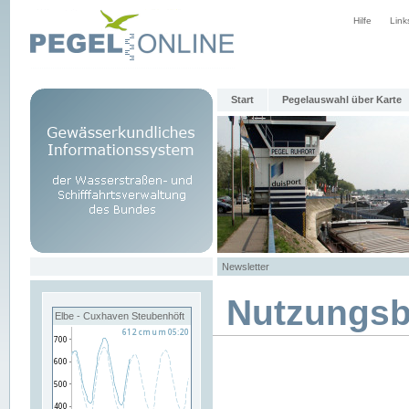
Hilfe
Link
Start
Pegelauswahl über Karte
Newsletter
Nutzungs
Elbe - Cuxhaven Steubenhöft