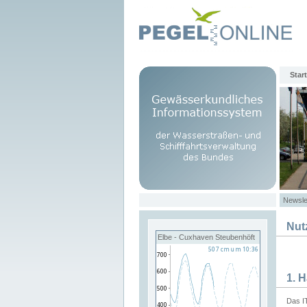
Start
Newsle
Nut
Elbe - Cuxhaven Steubenhöft
1. 
Das I