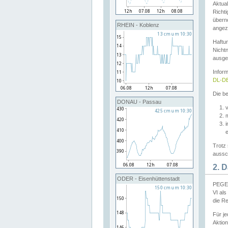
Aktual
Richti
übern
RHEIN - Koblenz
angeze
Haftu
Nichtn
ausge
Infor
DL-DE
Die be
DONAU - Passau
v
Trotz 
aussch
2. 
ODER - Eisenhüttenstadt
PEGEL
VI al
die R
Für j
Aktion