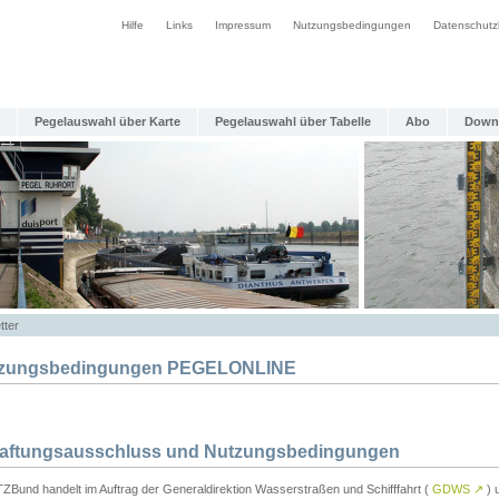
Hilfe
Links
Impressum
Nutzungsbedingungen
Datenschutz
Pegelauswahl über Karte
Pegelauswahl über Tabelle
Abo
Down
tter
zungsbedingungen PEGELONLINE
Haftungsausschluss und Nutzungsbedingungen
TZBund handelt im Auftrag der Generaldirektion Wasserstraßen und Schifffahrt (
GDWS
↗
) u