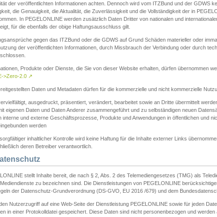
ität der veröffentlichten Informationen achten. Dennoch wird vom ITZBund und der GDWS kein
gkeit, die Genauigkeit, die Aktualität, die Zuverlässigkeit und die Vollständigkeit der in PEG
ommen. In PEGELONLINE werden zusätzlich Daten Dritter von nationalen und internationale
igt, für die ebenfalls der obige Haftungsausschluss gilt.
ngsansprüche gegen das ITZBund oder die GDWS auf Grund Schäden materieller oder immater
utzung der veröffentlichten Informationen, durch Missbrauch der Verbindung oder durch tec
schlossen.
mationen, Produkte oder Dienste, die Sie von dieser Website erhalten, dürfen übernommen we
->Zero-2.0
↗
reitgestellten Daten und Metadaten dürfen für die kommerzielle und nicht kommerzielle Nut
ervielfältigt, ausgedruckt, präsentiert, verändert, bearbeitet sowie an Dritte übermittelt werde
mit eigenen Daten und Daten Anderer zusammengeführt und zu selbständigen neuen Datens
in interne und externe Geschäftsprozesse, Produkte und Anwendungen in öffentlichen und nic
eingebunden werden
sorgfältiger inhaltlicher Kontrolle wird keine Haftung für die Inhalte externer Links übernomme
ließlich deren Betreiber verantwortlich.
Datenschutz
ONLINE stellt Inhalte bereit, die nach § 2, Abs. 2 des Telemediengesetzes (TMG) als Teled
s Mediendienste zu bezeichnen sind. Die Dienstleistungen von PEGELONLINE berücksichtigen
egeln der Datenschutz-Grundverordnung (DS-GVO, EU 2016 /679) und dem Bundesdatensc
eden Nutzerzugriff auf eine Web-Seite der Dienstleistung PEGELONLINE sowie für jeden Dat
en in einer Protokolldatei gespeichert. Diese Daten sind nicht personenbezogen und werden a