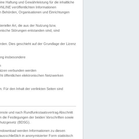
e Haftung und Gewährleistung für die inhaltliche
ELONLINE veröffentlichten Informationen
n Behörden, Organisationen und Einrichtungen
ieller Art, die aus der Nutzung bzw.
hnische Störungen entstanden sind, sind
rden. Dies geschieht auf der Grundlage der Lizenz
zung insbesondere
n
ätzen verbunden werden
ht öffentlichen elektronischen Netzwerken
n. Für den Inhalt der verlinkten Seiten sind
ienste und nach Rundfunkstaatsvertrag Abschnitt
 die Festlegungen der beiden Vorschriften sowie
hutzgesetz (BDSG).
endownload werden Informationen zu diesen
usschließlich in anonymisierter Form statistisch