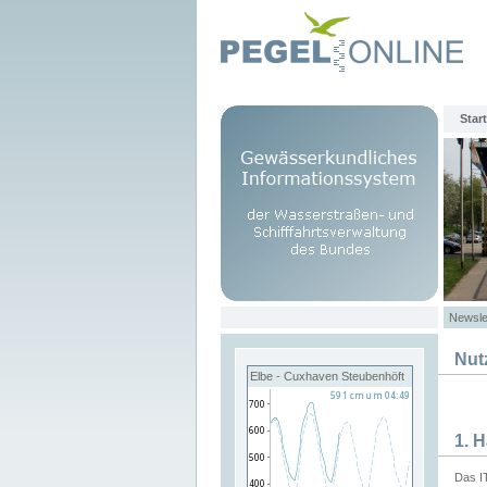
Start
Newsle
Nut
Elbe - Cuxhaven Steubenhöft
1. 
Das I