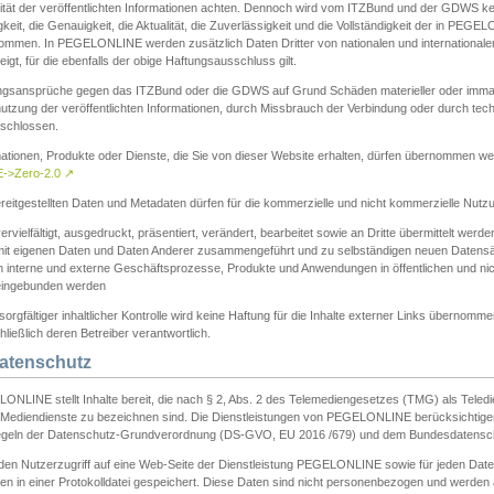
ität der veröffentlichten Informationen achten. Dennoch wird vom ITZBund und der GDWS kein
gkeit, die Genauigkeit, die Aktualität, die Zuverlässigkeit und die Vollständigkeit der in PEG
ommen. In PEGELONLINE werden zusätzlich Daten Dritter von nationalen und internationale
igt, für die ebenfalls der obige Haftungsausschluss gilt.
ngsansprüche gegen das ITZBund oder die GDWS auf Grund Schäden materieller oder immater
utzung der veröffentlichten Informationen, durch Missbrauch der Verbindung oder durch tec
schlossen.
mationen, Produkte oder Dienste, die Sie von dieser Website erhalten, dürfen übernommen we
->Zero-2.0
↗
reitgestellten Daten und Metadaten dürfen für die kommerzielle und nicht kommerzielle Nut
ervielfältigt, ausgedruckt, präsentiert, verändert, bearbeitet sowie an Dritte übermittelt werde
mit eigenen Daten und Daten Anderer zusammengeführt und zu selbständigen neuen Datens
in interne und externe Geschäftsprozesse, Produkte und Anwendungen in öffentlichen und nic
eingebunden werden
sorgfältiger inhaltlicher Kontrolle wird keine Haftung für die Inhalte externer Links übernomme
ließlich deren Betreiber verantwortlich.
Datenschutz
ONLINE stellt Inhalte bereit, die nach § 2, Abs. 2 des Telemediengesetzes (TMG) als Teled
s Mediendienste zu bezeichnen sind. Die Dienstleistungen von PEGELONLINE berücksichtigen
egeln der Datenschutz-Grundverordnung (DS-GVO, EU 2016 /679) und dem Bundesdatensc
eden Nutzerzugriff auf eine Web-Seite der Dienstleistung PEGELONLINE sowie für jeden Dat
en in einer Protokolldatei gespeichert. Diese Daten sind nicht personenbezogen und werden a