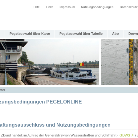
Hilfe
Links
Impressum
Nutzungsbedingungen
Datenschutz
Pegelauswahl über Karte
Pegelauswahl über Tabelle
Abo
Down
tter
zungsbedingungen PEGELONLINE
Haftungsausschluss und Nutzungsbedingungen
TZBund handelt im Auftrag der Generaldirektion Wasserstraßen und Schifffahrt (
GDWS
↗
) u