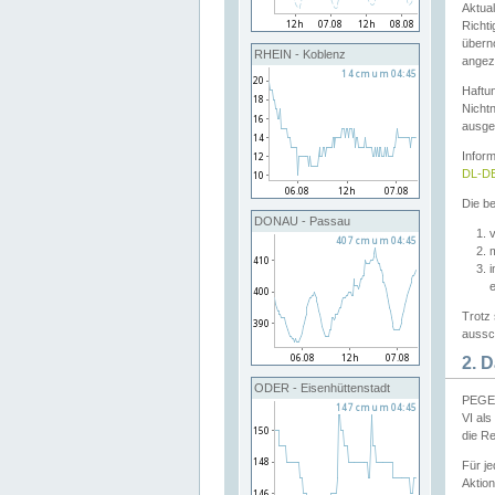
Aktual
Richti
übern
RHEIN - Koblenz
angeze
Haftu
Nichtn
ausge
Infor
DL-DE
Die be
DONAU - Passau
v
Trotz 
aussch
2. 
ODER - Eisenhüttenstadt
PEGEL
VI al
die R
Für j
Aktion