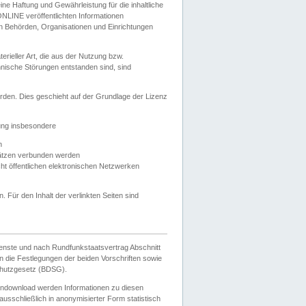
e Haftung und Gewährleistung für die inhaltliche
ELONLINE veröffentlichten Informationen
n Behörden, Organisationen und Einrichtungen
ieller Art, die aus der Nutzung bzw.
hnische Störungen entstanden sind, sind
rden. Dies geschieht auf der Grundlage der Lizenz
zung insbesondere
n
ätzen verbunden werden
ht öffentlichen elektronischen Netzwerken
n. Für den Inhalt der verlinkten Seiten sind
ienste und nach Rundfunkstaatsvertrag Abschnitt
 die Festlegungen der beiden Vorschriften sowie
hutzgesetz (BDSG).
endownload werden Informationen zu diesen
usschließlich in anonymisierter Form statistisch