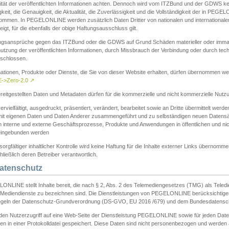
ität der veröffentlichten Informationen achten. Dennoch wird vom ITZBund und der GDWS kein
gkeit, die Genauigkeit, die Aktualität, die Zuverlässigkeit und die Vollständigkeit der in PEG
ommen. In PEGELONLINE werden zusätzlich Daten Dritter von nationalen und internationale
igt, für die ebenfalls der obige Haftungsausschluss gilt.
ngsansprüche gegen das ITZBund oder die GDWS auf Grund Schäden materieller oder immater
utzung der veröffentlichten Informationen, durch Missbrauch der Verbindung oder durch tec
schlossen.
mationen, Produkte oder Dienste, die Sie von dieser Website erhalten, dürfen übernommen we
->Zero-2.0
↗
reitgestellten Daten und Metadaten dürfen für die kommerzielle und nicht kommerzielle Nut
ervielfältigt, ausgedruckt, präsentiert, verändert, bearbeitet sowie an Dritte übermittelt werde
mit eigenen Daten und Daten Anderer zusammengeführt und zu selbständigen neuen Datens
in interne und externe Geschäftsprozesse, Produkte und Anwendungen in öffentlichen und nic
eingebunden werden
sorgfältiger inhaltlicher Kontrolle wird keine Haftung für die Inhalte externer Links übernomme
ließlich deren Betreiber verantwortlich.
Datenschutz
ONLINE stellt Inhalte bereit, die nach § 2, Abs. 2 des Telemediengesetzes (TMG) als Teled
s Mediendienste zu bezeichnen sind. Die Dienstleistungen von PEGELONLINE berücksichtigen
egeln der Datenschutz-Grundverordnung (DS-GVO, EU 2016 /679) und dem Bundesdatensc
eden Nutzerzugriff auf eine Web-Seite der Dienstleistung PEGELONLINE sowie für jeden Dat
en in einer Protokolldatei gespeichert. Diese Daten sind nicht personenbezogen und werden a