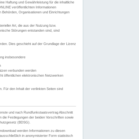
e Haftung und Gewährleistung für die inhaltliche
ELONLINE veröffentlichten Informationen
n Behörden, Organisationen und Einrichtungen
ieller Art, die aus der Nutzung bzw.
hnische Störungen entstanden sind, sind
rden. Dies geschieht auf der Grundlage der Lizenz
zung insbesondere
n
ätzen verbunden werden
ht öffentlichen elektronischen Netzwerken
n. Für den Inhalt der verlinkten Seiten sind
ienste und nach Rundfunkstaatsvertrag Abschnitt
 die Festlegungen der beiden Vorschriften sowie
hutzgesetz (BDSG).
endownload werden Informationen zu diesen
usschließlich in anonymisierter Form statistisch