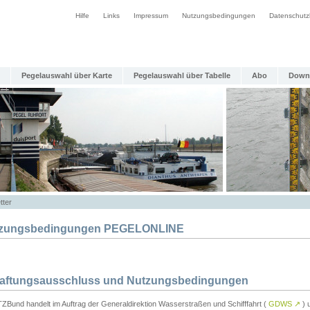
Hilfe
Links
Impressum
Nutzungsbedingungen
Datenschutz
Pegelauswahl über Karte
Pegelauswahl über Tabelle
Abo
Down
tter
zungsbedingungen PEGELONLINE
Haftungsausschluss und Nutzungsbedingungen
TZBund handelt im Auftrag der Generaldirektion Wasserstraßen und Schifffahrt (
GDWS
↗
) u