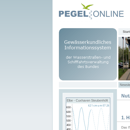
Start
Newsle
Nut
Elbe - Cuxhaven Steubenhöft
1. 
Das I