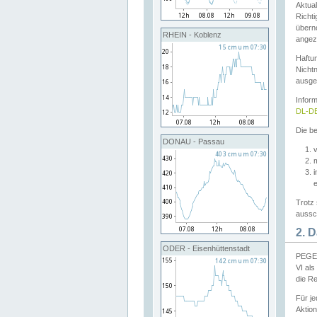
Aktual
Richti
übern
RHEIN - Koblenz
angeze
Haftu
Nichtn
ausge
Infor
DL-DE
Die be
DONAU - Passau
v
Trotz 
aussch
2. 
ODER - Eisenhüttenstadt
PEGEL
VI al
die R
Für j
Aktion