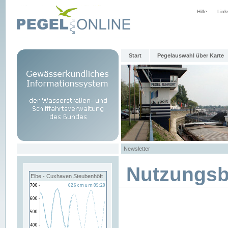
Hilfe
Link
Start
Pegelauswahl über Karte
Newsletter
Nutzungs
Elbe - Cuxhaven Steubenhöft