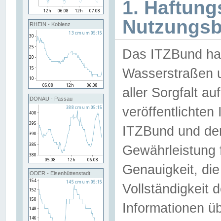
1. Haftun
Nutzungs
RHEIN - Koblenz
Das ITZBund han
Wasserstraßen u
aller Sorgfalt au
DONAU - Passau
veröffentlichte
ITZBund und de
Gewährleistung fü
Genauigkeit, die 
ODER - Eisenhüttenstadt
Vollständigkeit
Informationen 