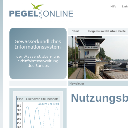
Hilfe
Link
Start
Pegelauswahl über Karte
Newsletter
Nutzungs
Elbe - Cuxhaven Steubenhöft