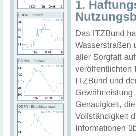
1. Haftun
Nutzungs
RHEIN - Koblenz
Das ITZBund han
Wasserstraßen u
aller Sorgfalt au
DONAU - Passau
veröffentlichte
ITZBund und de
Gewährleistung fü
Genauigkeit, die 
ODER - Eisenhüttenstadt
Vollständigkeit
Informationen 