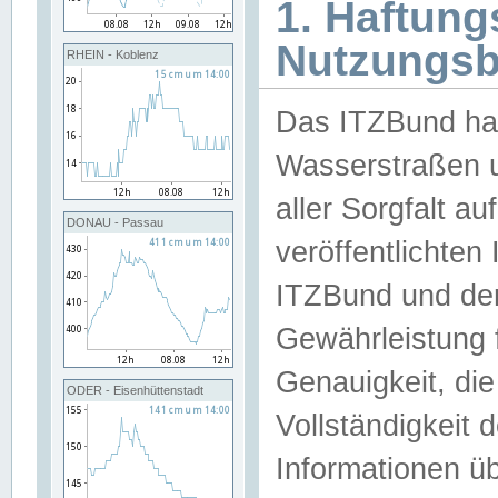
1. Haftun
Nutzungs
RHEIN - Koblenz
Das ITZBund han
Wasserstraßen u
aller Sorgfalt au
DONAU - Passau
veröffentlichte
ITZBund und de
Gewährleistung fü
Genauigkeit, die 
ODER - Eisenhüttenstadt
Vollständigkeit
Informationen 