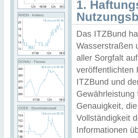
1. Haftun
Nutzungs
RHEIN - Koblenz
Das ITZBund han
Wasserstraßen u
aller Sorgfalt au
DONAU - Passau
veröffentlichte
ITZBund und de
Gewährleistung fü
Genauigkeit, die 
ODER - Eisenhüttenstadt
Vollständigkeit
Informationen 