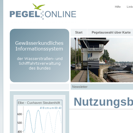
Hilfe
Link
Start
Pegelauswahl über Karte
Newsletter
Nutzungs
Elbe - Cuxhaven Steubenhöft