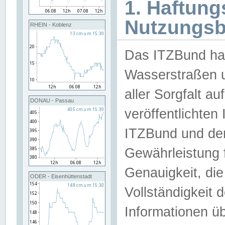
1. Haftun
Nutzungs
RHEIN - Koblenz
Das ITZBund han
Wasserstraßen u
aller Sorgfalt au
DONAU - Passau
veröffentlichte
ITZBund und de
Gewährleistung fü
Genauigkeit, die 
ODER - Eisenhüttenstadt
Vollständigkeit
Informationen 