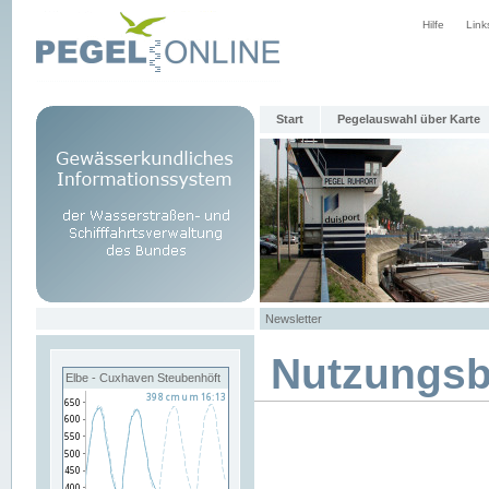
Hilfe
Link
Start
Pegelauswahl über Karte
Newsletter
Nutzungs
Elbe - Cuxhaven Steubenhöft