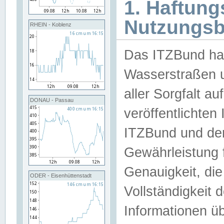
1. Haftun
Nutzungs
RHEIN - Koblenz
Das ITZBund han
Wasserstraßen u
aller Sorgfalt au
DONAU - Passau
veröffentlichte
ITZBund und de
Gewährleistung fü
Genauigkeit, die 
ODER - Eisenhüttenstadt
Vollständigkeit
Informationen 