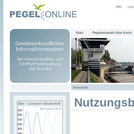
Hilfe
Link
Start
Pegelauswahl über Karte
Newsletter
Nutzungs
Elbe - Cuxhaven Steubenhöft