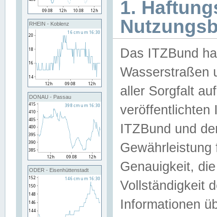
1. Haftun
Nutzungs
RHEIN - Koblenz
Das ITZBund han
Wasserstraßen u
aller Sorgfalt au
DONAU - Passau
veröffentlichte
ITZBund und de
Gewährleistung fü
Genauigkeit, die 
ODER - Eisenhüttenstadt
Vollständigkeit
Informationen 