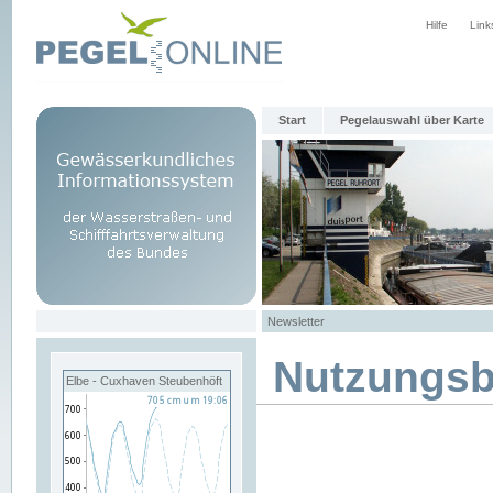
Hilfe
Link
Start
Pegelauswahl über Karte
Newsletter
Nutzungs
Elbe - Cuxhaven Steubenhöft