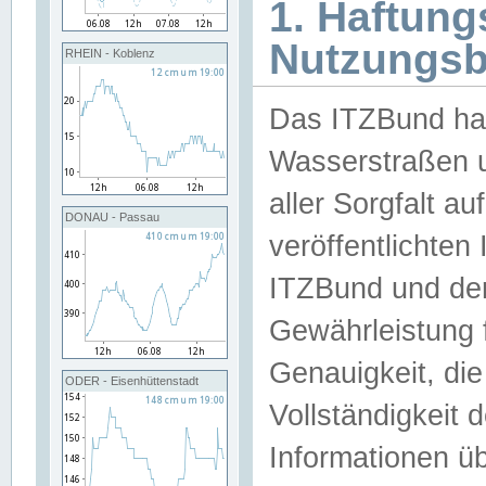
1. Haftun
Nutzungs
RHEIN - Koblenz
Das ITZBund han
Wasserstraßen u
aller Sorgfalt au
DONAU - Passau
veröffentlichte
ITZBund und de
Gewährleistung fü
Genauigkeit, die 
ODER - Eisenhüttenstadt
Vollständigkeit
Informationen 