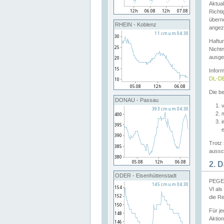
Aktual
Richti
übern
RHEIN - Koblenz
angeze
Haftu
Nichtn
ausge
Infor
DL-DE
Die be
DONAU - Passau
v
Trotz 
aussch
2. 
ODER - Eisenhüttenstadt
PEGEL
VI al
die R
Für j
Aktion