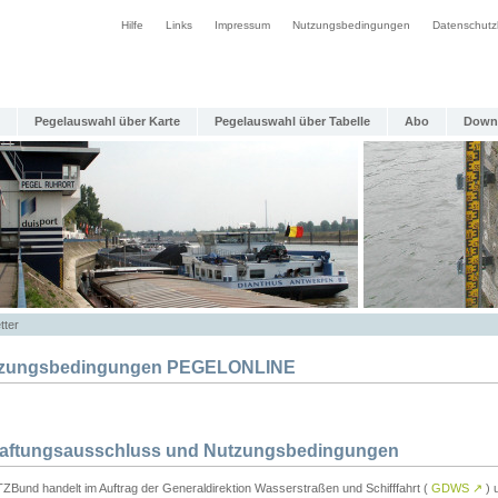
Hilfe
Links
Impressum
Nutzungsbedingungen
Datenschutz
Pegelauswahl über Karte
Pegelauswahl über Tabelle
Abo
Down
tter
zungsbedingungen PEGELONLINE
Haftungsausschluss und Nutzungsbedingungen
TZBund handelt im Auftrag der Generaldirektion Wasserstraßen und Schifffahrt (
GDWS
↗
) u