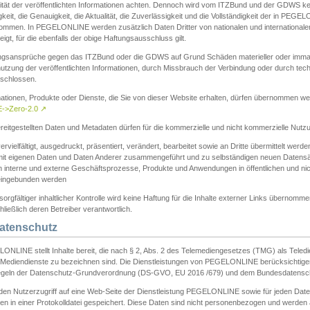
ität der veröffentlichten Informationen achten. Dennoch wird vom ITZBund und der GDWS kein
gkeit, die Genauigkeit, die Aktualität, die Zuverlässigkeit und die Vollständigkeit der in PEG
ommen. In PEGELONLINE werden zusätzlich Daten Dritter von nationalen und internationale
igt, für die ebenfalls der obige Haftungsausschluss gilt.
ngsansprüche gegen das ITZBund oder die GDWS auf Grund Schäden materieller oder immater
utzung der veröffentlichten Informationen, durch Missbrauch der Verbindung oder durch tec
schlossen.
mationen, Produkte oder Dienste, die Sie von dieser Website erhalten, dürfen übernommen we
->Zero-2.0
↗
reitgestellten Daten und Metadaten dürfen für die kommerzielle und nicht kommerzielle Nut
ervielfältigt, ausgedruckt, präsentiert, verändert, bearbeitet sowie an Dritte übermittelt werde
mit eigenen Daten und Daten Anderer zusammengeführt und zu selbständigen neuen Datens
in interne und externe Geschäftsprozesse, Produkte und Anwendungen in öffentlichen und nic
eingebunden werden
sorgfältiger inhaltlicher Kontrolle wird keine Haftung für die Inhalte externer Links übernomme
ließlich deren Betreiber verantwortlich.
Datenschutz
ONLINE stellt Inhalte bereit, die nach § 2, Abs. 2 des Telemediengesetzes (TMG) als Teled
s Mediendienste zu bezeichnen sind. Die Dienstleistungen von PEGELONLINE berücksichtigen
egeln der Datenschutz-Grundverordnung (DS-GVO, EU 2016 /679) und dem Bundesdatensc
eden Nutzerzugriff auf eine Web-Seite der Dienstleistung PEGELONLINE sowie für jeden Dat
en in einer Protokolldatei gespeichert. Diese Daten sind nicht personenbezogen und werden a