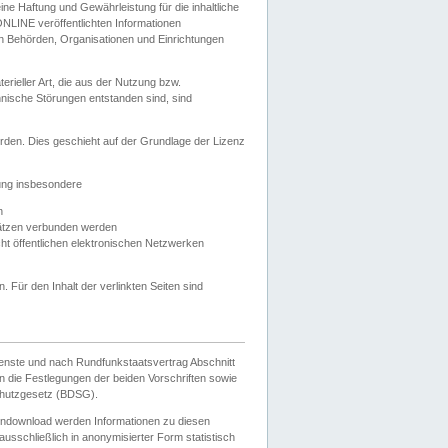
e Haftung und Gewährleistung für die inhaltliche
ELONLINE veröffentlichten Informationen
n Behörden, Organisationen und Einrichtungen
ieller Art, die aus der Nutzung bzw.
hnische Störungen entstanden sind, sind
rden. Dies geschieht auf der Grundlage der Lizenz
zung insbesondere
n
ätzen verbunden werden
ht öffentlichen elektronischen Netzwerken
n. Für den Inhalt der verlinkten Seiten sind
ienste und nach Rundfunkstaatsvertrag Abschnitt
 die Festlegungen der beiden Vorschriften sowie
hutzgesetz (BDSG).
endownload werden Informationen zu diesen
usschließlich in anonymisierter Form statistisch