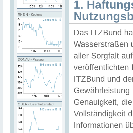
1. Haftun
Nutzungs
RHEIN - Koblenz
Das ITZBund han
Wasserstraßen u
aller Sorgfalt au
DONAU - Passau
veröffentlichte
ITZBund und de
Gewährleistung fü
Genauigkeit, die 
ODER - Eisenhüttenstadt
Vollständigkeit
Informationen 