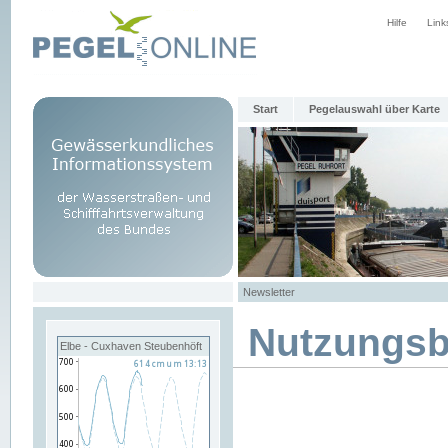
Hilfe
Link
Start
Pegelauswahl über Karte
Newsletter
Nutzungs
Elbe - Cuxhaven Steubenhöft