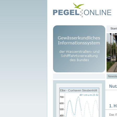
Start
Newsle
Nut
Elbe - Cuxhaven Steubenhöft
1. 
Das I