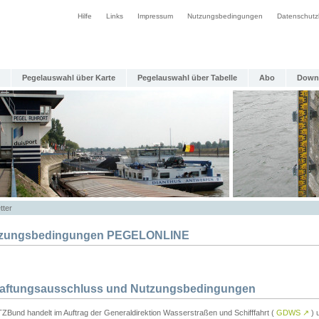
Hilfe
Links
Impressum
Nutzungsbedingungen
Datenschutz
Pegelauswahl über Karte
Pegelauswahl über Tabelle
Abo
Down
tter
zungsbedingungen PEGELONLINE
Haftungsausschluss und Nutzungsbedingungen
TZBund handelt im Auftrag der Generaldirektion Wasserstraßen und Schifffahrt (
GDWS
↗
) u