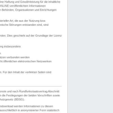
e Haftung und Gewährleistung für die inhaltliche
ELONLINE veröffentlichten Informationen
n Behörden, Organisationen und Einrichtungen
ieller Art, die aus der Nutzung bzw.
hnische Störungen entstanden sind, sind
rden. Dies geschieht auf der Grundlage der Lizenz
zung insbesondere
n
ätzen verbunden werden
ht öffentlichen elektronischen Netzwerken
n. Für den Inhalt der verlinkten Seiten sind
ienste und nach Rundfunkstaatsvertrag Abschnitt
 die Festlegungen der beiden Vorschriften sowie
hutzgesetz (BDSG).
endownload werden Informationen zu diesen
usschließlich in anonymisierter Form statistisch