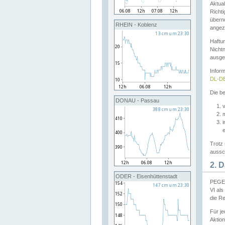
Aktual
Richti
übern
RHEIN - Koblenz
angeze
Haftu
Nichtn
ausge
Infor
DL-DE
Die be
DONAU - Passau
v
Trotz 
aussch
2. 
ODER - Eisenhüttenstadt
PEGEL
VI al
die R
Für j
Aktion