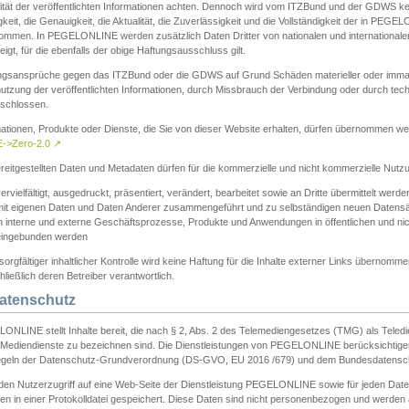
ität der veröffentlichten Informationen achten. Dennoch wird vom ITZBund und der GDWS kein
gkeit, die Genauigkeit, die Aktualität, die Zuverlässigkeit und die Vollständigkeit der in PEG
ommen. In PEGELONLINE werden zusätzlich Daten Dritter von nationalen und internationale
igt, für die ebenfalls der obige Haftungsausschluss gilt.
ngsansprüche gegen das ITZBund oder die GDWS auf Grund Schäden materieller oder immater
utzung der veröffentlichten Informationen, durch Missbrauch der Verbindung oder durch tec
schlossen.
mationen, Produkte oder Dienste, die Sie von dieser Website erhalten, dürfen übernommen we
->Zero-2.0
↗
reitgestellten Daten und Metadaten dürfen für die kommerzielle und nicht kommerzielle Nut
ervielfältigt, ausgedruckt, präsentiert, verändert, bearbeitet sowie an Dritte übermittelt werde
mit eigenen Daten und Daten Anderer zusammengeführt und zu selbständigen neuen Datens
in interne und externe Geschäftsprozesse, Produkte und Anwendungen in öffentlichen und nic
eingebunden werden
sorgfältiger inhaltlicher Kontrolle wird keine Haftung für die Inhalte externer Links übernomme
ließlich deren Betreiber verantwortlich.
Datenschutz
ONLINE stellt Inhalte bereit, die nach § 2, Abs. 2 des Telemediengesetzes (TMG) als Teled
s Mediendienste zu bezeichnen sind. Die Dienstleistungen von PEGELONLINE berücksichtigen
egeln der Datenschutz-Grundverordnung (DS-GVO, EU 2016 /679) und dem Bundesdatensc
eden Nutzerzugriff auf eine Web-Seite der Dienstleistung PEGELONLINE sowie für jeden Dat
en in einer Protokolldatei gespeichert. Diese Daten sind nicht personenbezogen und werden a