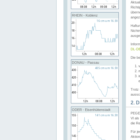
Aktual
Richti
übern
RHEIN - Koblenz
angeze
Haftu
Nichtn
ausge
Infor
DL-DE
Die be
DONAU - Passau
v
Trotz 
aussch
2. 
ODER - Eisenhüttenstadt
PEGEL
VI al
die R
Für j
Aktion