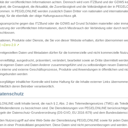
ität der veröffentlichten Informationen achten. Dennoch wird vom ITZBund und der GDWS kein
gkeit, die Genauigkeit, die Aktualität, die Zuverlässigkeit und die Vollständigkeit der in PEG
ommen. In PEGELONLINE werden zusätzlich Daten Dritter von nationalen und internationale
igt, für die ebenfalls der obige Haftungsausschluss gilt.
ngsansprüche gegen das ITZBund oder die GDWS auf Grund Schäden materieller oder immater
utzung der veröffentlichten Informationen, durch Missbrauch der Verbindung oder durch tec
schlossen.
mationen, Produkte oder Dienste, die Sie von dieser Website erhalten, dürfen übernommen we
->Zero-2.0
↗
reitgestellten Daten und Metadaten dürfen für die kommerzielle und nicht kommerzielle Nut
ervielfältigt, ausgedruckt, präsentiert, verändert, bearbeitet sowie an Dritte übermittelt werde
mit eigenen Daten und Daten Anderer zusammengeführt und zu selbständigen neuen Datens
in interne und externe Geschäftsprozesse, Produkte und Anwendungen in öffentlichen und nic
eingebunden werden
sorgfältiger inhaltlicher Kontrolle wird keine Haftung für die Inhalte externer Links übernomme
ließlich deren Betreiber verantwortlich.
Datenschutz
ONLINE stellt Inhalte bereit, die nach § 2, Abs. 2 des Telemediengesetzes (TMG) als Teled
s Mediendienste zu bezeichnen sind. Die Dienstleistungen von PEGELONLINE berücksichtigen
egeln der Datenschutz-Grundverordnung (DS-GVO, EU 2016 /679) und dem Bundesdatensc
eden Nutzerzugriff auf eine Web-Seite der Dienstleistung PEGELONLINE sowie für jeden Dat
en in einer Protokolldatei gespeichert. Diese Daten sind nicht personenbezogen und werden a