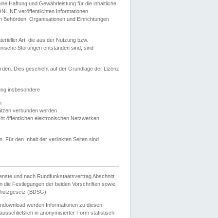
e Haftung und Gewährleistung für die inhaltliche
ELONLINE veröffentlichten Informationen
n Behörden, Organisationen und Einrichtungen
ieller Art, die aus der Nutzung bzw.
hnische Störungen entstanden sind, sind
rden. Dies geschieht auf der Grundlage der Lizenz
zung insbesondere
n
ätzen verbunden werden
ht öffentlichen elektronischen Netzwerken
n. Für den Inhalt der verlinkten Seiten sind
ienste und nach Rundfunkstaatsvertrag Abschnitt
 die Festlegungen der beiden Vorschriften sowie
hutzgesetz (BDSG).
endownload werden Informationen zu diesen
usschließlich in anonymisierter Form statistisch