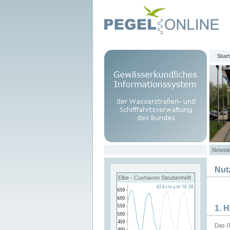
Start
Newsle
Nut
Elbe - Cuxhaven Steubenhöft
1. 
Das I