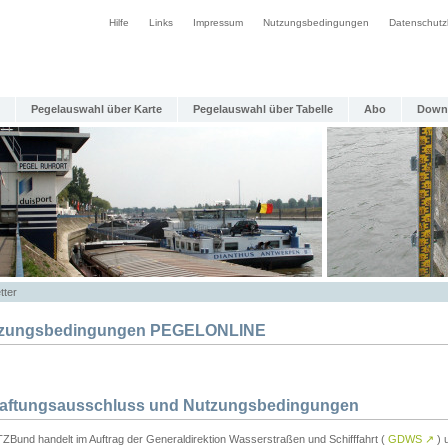
Hilfe
Links
Impressum
Nutzungsbedingungen
Datenschutz
Pegelauswahl über Karte
Pegelauswahl über Tabelle
Abo
Down
tter
zungsbedingungen PEGELONLINE
Haftungsausschluss und Nutzungsbedingungen
TZBund handelt im Auftrag der Generaldirektion Wasserstraßen und Schifffahrt (
GDWS
↗
) u