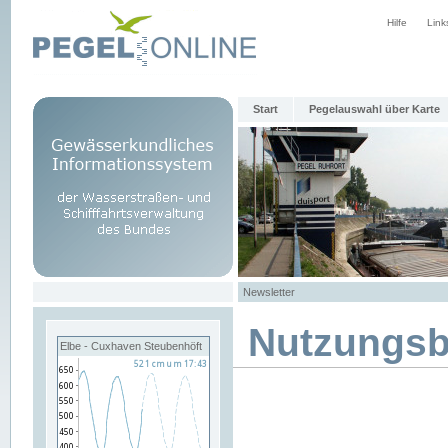
Hilfe
Link
Start
Pegelauswahl über Karte
Newsletter
Nutzungs
Elbe - Cuxhaven Steubenhöft