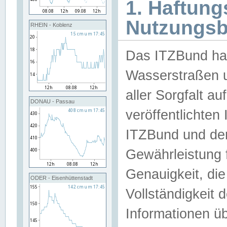
1. Haftun
Nutzungs
RHEIN - Koblenz
Das ITZBund han
Wasserstraßen u
aller Sorgfalt au
DONAU - Passau
veröffentlichte
ITZBund und de
Gewährleistung fü
Genauigkeit, die 
ODER - Eisenhüttenstadt
Vollständigkeit
Informationen 