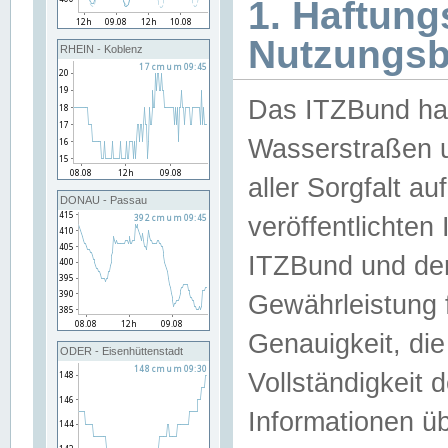
1. Haftun
Nutzungs
RHEIN - Koblenz
Das ITZBund han
Wasserstraßen u
aller Sorgfalt au
DONAU - Passau
veröffentlichte
ITZBund und de
Gewährleistung fü
Genauigkeit, die 
ODER - Eisenhüttenstadt
Vollständigkeit
Informationen 