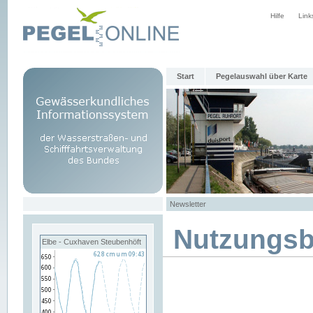
Hilfe
Link
Start
Pegelauswahl über Karte
Newsletter
Nutzungs
Elbe - Cuxhaven Steubenhöft