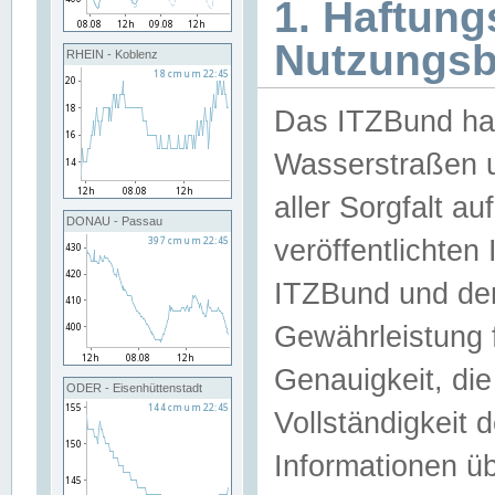
1. Haftun
Nutzungs
RHEIN - Koblenz
Das ITZBund han
Wasserstraßen u
aller Sorgfalt au
DONAU - Passau
veröffentlichte
ITZBund und de
Gewährleistung fü
Genauigkeit, die 
ODER - Eisenhüttenstadt
Vollständigkeit
Informationen 