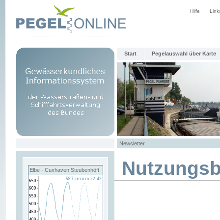
Hilfe
Link
Start
Pegelauswahl über Karte
Newsletter
Nutzungs
Elbe - Cuxhaven Steubenhöft