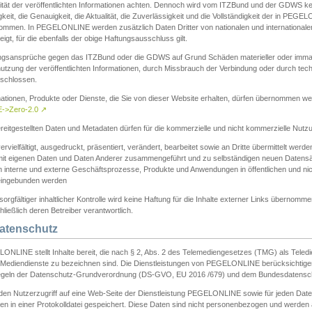
ität der veröffentlichten Informationen achten. Dennoch wird vom ITZBund und der GDWS kein
gkeit, die Genauigkeit, die Aktualität, die Zuverlässigkeit und die Vollständigkeit der in PEG
ommen. In PEGELONLINE werden zusätzlich Daten Dritter von nationalen und internationale
igt, für die ebenfalls der obige Haftungsausschluss gilt.
ngsansprüche gegen das ITZBund oder die GDWS auf Grund Schäden materieller oder immater
utzung der veröffentlichten Informationen, durch Missbrauch der Verbindung oder durch tec
schlossen.
mationen, Produkte oder Dienste, die Sie von dieser Website erhalten, dürfen übernommen we
->Zero-2.0
↗
reitgestellten Daten und Metadaten dürfen für die kommerzielle und nicht kommerzielle Nut
ervielfältigt, ausgedruckt, präsentiert, verändert, bearbeitet sowie an Dritte übermittelt werde
mit eigenen Daten und Daten Anderer zusammengeführt und zu selbständigen neuen Datens
in interne und externe Geschäftsprozesse, Produkte und Anwendungen in öffentlichen und nic
eingebunden werden
sorgfältiger inhaltlicher Kontrolle wird keine Haftung für die Inhalte externer Links übernomme
ließlich deren Betreiber verantwortlich.
Datenschutz
ONLINE stellt Inhalte bereit, die nach § 2, Abs. 2 des Telemediengesetzes (TMG) als Teled
s Mediendienste zu bezeichnen sind. Die Dienstleistungen von PEGELONLINE berücksichtigen
egeln der Datenschutz-Grundverordnung (DS-GVO, EU 2016 /679) und dem Bundesdatensc
eden Nutzerzugriff auf eine Web-Seite der Dienstleistung PEGELONLINE sowie für jeden Dat
en in einer Protokolldatei gespeichert. Diese Daten sind nicht personenbezogen und werden a