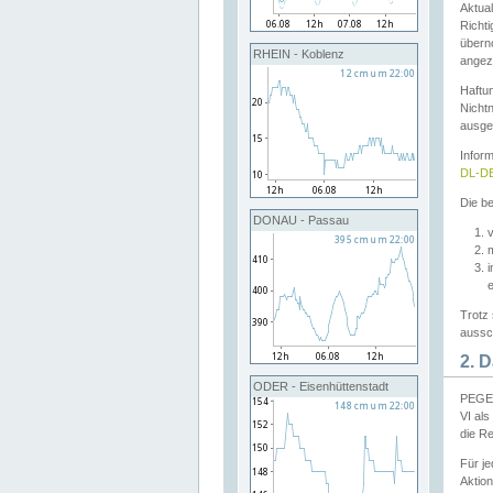
Aktual
Richti
übern
RHEIN - Koblenz
angeze
Haftu
Nichtn
ausge
Infor
DL-DE
Die be
DONAU - Passau
v
Trotz 
aussch
2. 
ODER - Eisenhüttenstadt
PEGEL
VI al
die R
Für j
Aktion