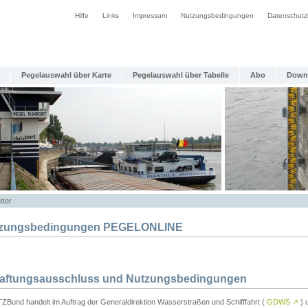
Hilfe
Links
Impressum
Nutzungsbedingungen
Datenschutz
Pegelauswahl über Karte
Pegelauswahl über Tabelle
Abo
Down
tter
zungsbedingungen PEGELONLINE
Haftungsausschluss und Nutzungsbedingungen
TZBund handelt im Auftrag der Generaldirektion Wasserstraßen und Schifffahrt (
GDWS
↗
) u