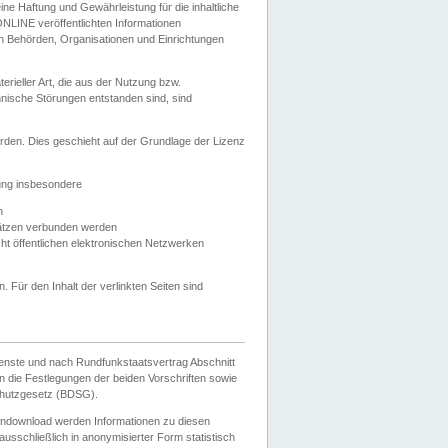
e Haftung und Gewährleistung für die inhaltliche
ELONLINE veröffentlichten Informationen
n Behörden, Organisationen und Einrichtungen
ieller Art, die aus der Nutzung bzw.
hnische Störungen entstanden sind, sind
rden. Dies geschieht auf der Grundlage der Lizenz
zung insbesondere
n
ätzen verbunden werden
ht öffentlichen elektronischen Netzwerken
n. Für den Inhalt der verlinkten Seiten sind
ienste und nach Rundfunkstaatsvertrag Abschnitt
 die Festlegungen der beiden Vorschriften sowie
hutzgesetz (BDSG).
endownload werden Informationen zu diesen
usschließlich in anonymisierter Form statistisch