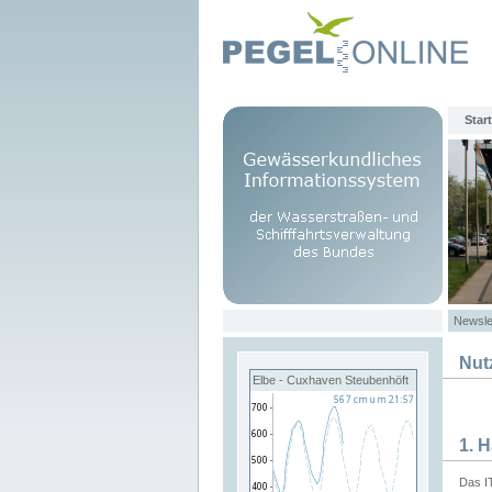
Start
Newsle
Nut
Elbe - Cuxhaven Steubenhöft
1. 
Das I