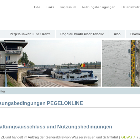
Hilfe
Links
Impressum
Nutzungsbedingungen
Datenschutz
Pegelauswahl über Karte
Pegelauswahl über Tabelle
Abo
Down
tter
zungsbedingungen PEGELONLINE
Haftungsausschluss und Nutzungsbedingungen
TZBund handelt im Auftrag der Generaldirektion Wasserstraßen und Schifffahrt (
GDWS
↗
) u