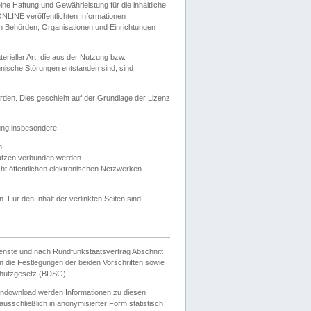
e Haftung und Gewährleistung für die inhaltliche
ELONLINE veröffentlichten Informationen
n Behörden, Organisationen und Einrichtungen
ieller Art, die aus der Nutzung bzw.
hnische Störungen entstanden sind, sind
rden. Dies geschieht auf der Grundlage der Lizenz
zung insbesondere
n
ätzen verbunden werden
ht öffentlichen elektronischen Netzwerken
n. Für den Inhalt der verlinkten Seiten sind
ienste und nach Rundfunkstaatsvertrag Abschnitt
 die Festlegungen der beiden Vorschriften sowie
hutzgesetz (BDSG).
endownload werden Informationen zu diesen
usschließlich in anonymisierter Form statistisch