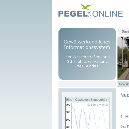
Start
Newsle
Nut
Elbe - Cuxhaven Steubenhöft
1. 
Das I