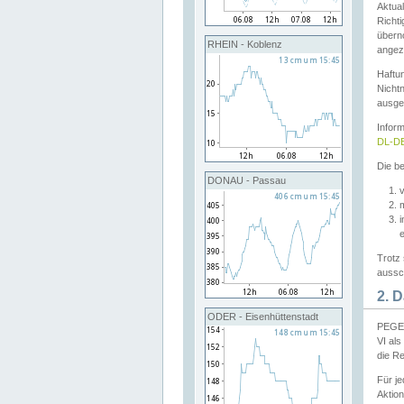
Aktual
Richti
übern
RHEIN - Koblenz
angeze
Haftu
Nichtn
ausge
Infor
DL-DE
Die be
DONAU - Passau
v
Trotz 
aussch
2. 
ODER - Eisenhüttenstadt
PEGEL
VI al
die R
Für j
Aktion