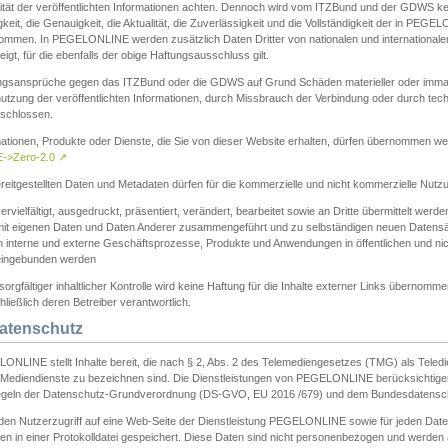
ität der veröffentlichten Informationen achten. Dennoch wird vom ITZBund und der GDWS kein
gkeit, die Genauigkeit, die Aktualität, die Zuverlässigkeit und die Vollständigkeit der in PEG
ommen. In PEGELONLINE werden zusätzlich Daten Dritter von nationalen und internationale
igt, für die ebenfalls der obige Haftungsausschluss gilt.
ngsansprüche gegen das ITZBund oder die GDWS auf Grund Schäden materieller oder immater
utzung der veröffentlichten Informationen, durch Missbrauch der Verbindung oder durch tec
schlossen.
mationen, Produkte oder Dienste, die Sie von dieser Website erhalten, dürfen übernommen we
->Zero-2.0
↗
reitgestellten Daten und Metadaten dürfen für die kommerzielle und nicht kommerzielle Nut
ervielfältigt, ausgedruckt, präsentiert, verändert, bearbeitet sowie an Dritte übermittelt werde
mit eigenen Daten und Daten Anderer zusammengeführt und zu selbständigen neuen Datens
in interne und externe Geschäftsprozesse, Produkte und Anwendungen in öffentlichen und nic
eingebunden werden
sorgfältiger inhaltlicher Kontrolle wird keine Haftung für die Inhalte externer Links übernomme
ließlich deren Betreiber verantwortlich.
Datenschutz
ONLINE stellt Inhalte bereit, die nach § 2, Abs. 2 des Telemediengesetzes (TMG) als Teled
s Mediendienste zu bezeichnen sind. Die Dienstleistungen von PEGELONLINE berücksichtigen
egeln der Datenschutz-Grundverordnung (DS-GVO, EU 2016 /679) und dem Bundesdatensc
eden Nutzerzugriff auf eine Web-Seite der Dienstleistung PEGELONLINE sowie für jeden Dat
en in einer Protokolldatei gespeichert. Diese Daten sind nicht personenbezogen und werden a