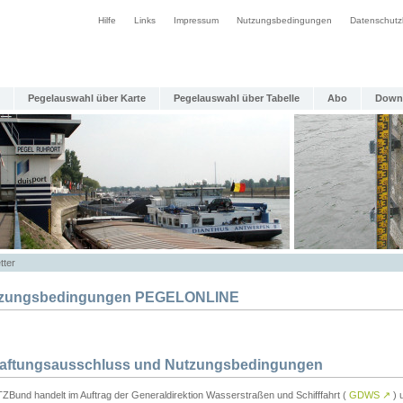
Hilfe
Links
Impressum
Nutzungsbedingungen
Datenschutz
Pegelauswahl über Karte
Pegelauswahl über Tabelle
Abo
Down
tter
zungsbedingungen PEGELONLINE
Haftungsausschluss und Nutzungsbedingungen
TZBund handelt im Auftrag der Generaldirektion Wasserstraßen und Schifffahrt (
GDWS
↗
) u