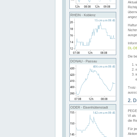
Aktual
Richti
übern
RHEIN - Koblenz
angeze
Haftu
Nichtn
ausge
Infor
DL-DE
Die be
DONAU - Passau
v
Trotz 
aussch
2. 
ODER - Eisenhüttenstadt
PEGEL
VI al
die R
Für j
Aktion