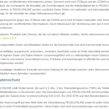
ität der veröffentlichten Informationen achten. Dennoch wird vom ITZBund und der GDWS kein
gkeit, die Genauigkeit, die Aktualität, die Zuverlässigkeit und die Vollständigkeit der in PEG
ommen. In PEGELONLINE werden zusätzlich Daten Dritter von nationalen und internationale
igt, für die ebenfalls der obige Haftungsausschluss gilt.
ngsansprüche gegen das ITZBund oder die GDWS auf Grund Schäden materieller oder immater
utzung der veröffentlichten Informationen, durch Missbrauch der Verbindung oder durch tec
schlossen.
mationen, Produkte oder Dienste, die Sie von dieser Website erhalten, dürfen übernommen we
->Zero-2.0
↗
reitgestellten Daten und Metadaten dürfen für die kommerzielle und nicht kommerzielle Nut
ervielfältigt, ausgedruckt, präsentiert, verändert, bearbeitet sowie an Dritte übermittelt werde
mit eigenen Daten und Daten Anderer zusammengeführt und zu selbständigen neuen Datens
in interne und externe Geschäftsprozesse, Produkte und Anwendungen in öffentlichen und nic
eingebunden werden
sorgfältiger inhaltlicher Kontrolle wird keine Haftung für die Inhalte externer Links übernomme
ließlich deren Betreiber verantwortlich.
Datenschutz
ONLINE stellt Inhalte bereit, die nach § 2, Abs. 2 des Telemediengesetzes (TMG) als Teled
s Mediendienste zu bezeichnen sind. Die Dienstleistungen von PEGELONLINE berücksichtigen
egeln der Datenschutz-Grundverordnung (DS-GVO, EU 2016 /679) und dem Bundesdatensc
eden Nutzerzugriff auf eine Web-Seite der Dienstleistung PEGELONLINE sowie für jeden Dat
en in einer Protokolldatei gespeichert. Diese Daten sind nicht personenbezogen und werden a