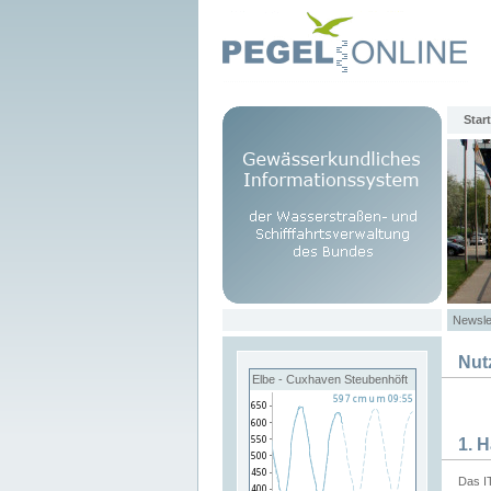
Start
Newsle
Nut
Elbe - Cuxhaven Steubenhöft
1. 
Das I