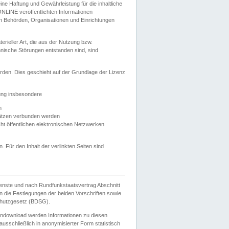
e Haftung und Gewährleistung für die inhaltliche
ELONLINE veröffentlichten Informationen
n Behörden, Organisationen und Einrichtungen
ieller Art, die aus der Nutzung bzw.
hnische Störungen entstanden sind, sind
rden. Dies geschieht auf der Grundlage der Lizenz
zung insbesondere
n
ätzen verbunden werden
ht öffentlichen elektronischen Netzwerken
n. Für den Inhalt der verlinkten Seiten sind
ienste und nach Rundfunkstaatsvertrag Abschnitt
 die Festlegungen der beiden Vorschriften sowie
hutzgesetz (BDSG).
endownload werden Informationen zu diesen
usschließlich in anonymisierter Form statistisch