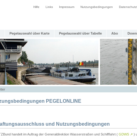
Hilfe
Links
Impressum
Nutzungsbedingungen
Datenschutz
Pegelauswahl über Karte
Pegelauswahl über Tabelle
Abo
Down
tter
zungsbedingungen PEGELONLINE
Haftungsausschluss und Nutzungsbedingungen
TZBund handelt im Auftrag der Generaldirektion Wasserstraßen und Schifffahrt (
GDWS
↗
) u