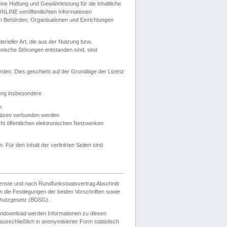
e Haftung und Gewährleistung für die inhaltliche
ELONLINE veröffentlichten Informationen
n Behörden, Organisationen und Einrichtungen
ieller Art, die aus der Nutzung bzw.
hnische Störungen entstanden sind, sind
rden. Dies geschieht auf der Grundlage der Lizenz
zung insbesondere
n
ätzen verbunden werden
ht öffentlichen elektronischen Netzwerken
n. Für den Inhalt der verlinkten Seiten sind
ienste und nach Rundfunkstaatsvertrag Abschnitt
 die Festlegungen der beiden Vorschriften sowie
hutzgesetz (BDSG).
endownload werden Informationen zu diesen
usschließlich in anonymisierter Form statistisch