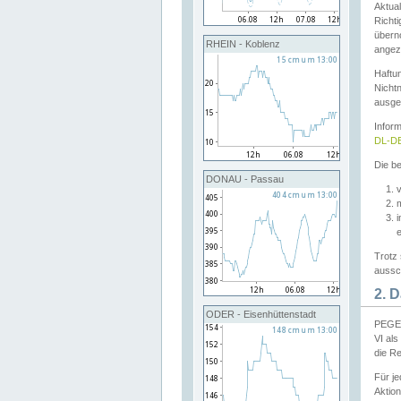
Aktual
Richti
übern
RHEIN - Koblenz
angeze
Haftu
Nichtn
ausge
Infor
DL-DE
Die be
DONAU - Passau
v
Trotz 
aussch
2. 
ODER - Eisenhüttenstadt
PEGEL
VI al
die R
Für j
Aktion