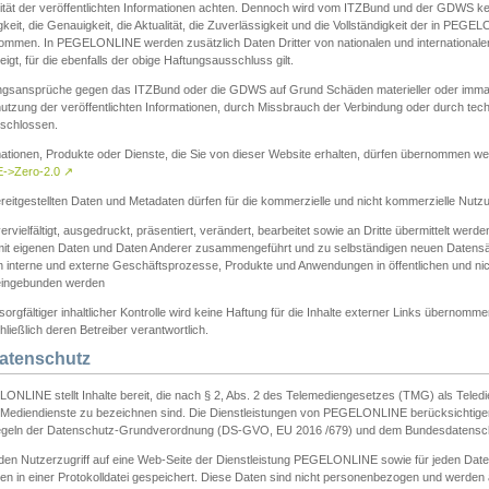
ität der veröffentlichten Informationen achten. Dennoch wird vom ITZBund und der GDWS kein
gkeit, die Genauigkeit, die Aktualität, die Zuverlässigkeit und die Vollständigkeit der in PEG
ommen. In PEGELONLINE werden zusätzlich Daten Dritter von nationalen und internationale
igt, für die ebenfalls der obige Haftungsausschluss gilt.
ngsansprüche gegen das ITZBund oder die GDWS auf Grund Schäden materieller oder immater
utzung der veröffentlichten Informationen, durch Missbrauch der Verbindung oder durch tec
schlossen.
mationen, Produkte oder Dienste, die Sie von dieser Website erhalten, dürfen übernommen we
->Zero-2.0
↗
reitgestellten Daten und Metadaten dürfen für die kommerzielle und nicht kommerzielle Nut
ervielfältigt, ausgedruckt, präsentiert, verändert, bearbeitet sowie an Dritte übermittelt werde
mit eigenen Daten und Daten Anderer zusammengeführt und zu selbständigen neuen Datens
in interne und externe Geschäftsprozesse, Produkte und Anwendungen in öffentlichen und nic
eingebunden werden
sorgfältiger inhaltlicher Kontrolle wird keine Haftung für die Inhalte externer Links übernomme
ließlich deren Betreiber verantwortlich.
Datenschutz
ONLINE stellt Inhalte bereit, die nach § 2, Abs. 2 des Telemediengesetzes (TMG) als Teled
s Mediendienste zu bezeichnen sind. Die Dienstleistungen von PEGELONLINE berücksichtigen
egeln der Datenschutz-Grundverordnung (DS-GVO, EU 2016 /679) und dem Bundesdatensc
eden Nutzerzugriff auf eine Web-Seite der Dienstleistung PEGELONLINE sowie für jeden Dat
en in einer Protokolldatei gespeichert. Diese Daten sind nicht personenbezogen und werden a