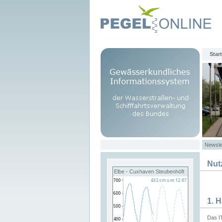
Start
Newsle
Nut
Elbe - Cuxhaven Steubenhöft
1. 
Das I