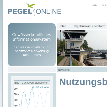
Hilfe
Link
Start
Pegelauswahl über Karte
Newsletter
Nutzungs
Elbe - Cuxhaven Steubenhöft