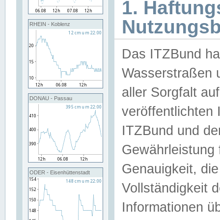
1. Haftun
Nutzungs
RHEIN - Koblenz
Das ITZBund han
Wasserstraßen u
aller Sorgfalt au
DONAU - Passau
veröffentlichte
ITZBund und de
Gewährleistung fü
Genauigkeit, die 
ODER - Eisenhüttenstadt
Vollständigkeit
Informationen 