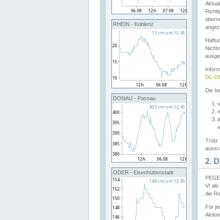
Aktual
Richti
übern
RHEIN - Koblenz
angeze
Haftu
Nichtn
ausge
Infor
DL-DE
Die be
DONAU - Passau
v
Trotz 
aussch
2. 
ODER - Eisenhüttenstadt
PEGEL
VI al
die R
Für j
Aktion