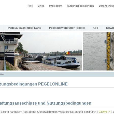
Hilfe
Links
Impressum
Nutzungsbedingungen
Datenschutz
Pegelauswahl über Karte
Pegelauswahl über Tabelle
Abo
Down
tter
zungsbedingungen PEGELONLINE
Haftungsausschluss und Nutzungsbedingungen
TZBund handelt im Auftrag der Generaldirektion Wasserstraßen und Schifffahrt (
GDWS
↗
) u