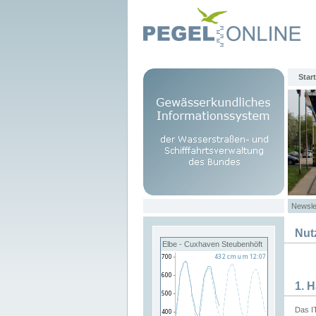
Start
Newsle
Nut
Elbe - Cuxhaven Steubenhöft
1. 
Das I