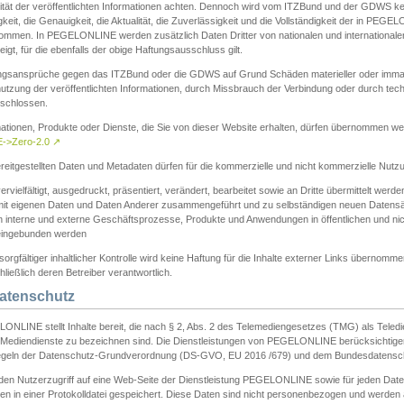
ität der veröffentlichten Informationen achten. Dennoch wird vom ITZBund und der GDWS kein
gkeit, die Genauigkeit, die Aktualität, die Zuverlässigkeit und die Vollständigkeit der in PEG
ommen. In PEGELONLINE werden zusätzlich Daten Dritter von nationalen und internationale
igt, für die ebenfalls der obige Haftungsausschluss gilt.
ngsansprüche gegen das ITZBund oder die GDWS auf Grund Schäden materieller oder immater
utzung der veröffentlichten Informationen, durch Missbrauch der Verbindung oder durch tec
schlossen.
mationen, Produkte oder Dienste, die Sie von dieser Website erhalten, dürfen übernommen we
->Zero-2.0
↗
reitgestellten Daten und Metadaten dürfen für die kommerzielle und nicht kommerzielle Nut
ervielfältigt, ausgedruckt, präsentiert, verändert, bearbeitet sowie an Dritte übermittelt werde
mit eigenen Daten und Daten Anderer zusammengeführt und zu selbständigen neuen Datens
in interne und externe Geschäftsprozesse, Produkte und Anwendungen in öffentlichen und nic
eingebunden werden
sorgfältiger inhaltlicher Kontrolle wird keine Haftung für die Inhalte externer Links übernomme
ließlich deren Betreiber verantwortlich.
Datenschutz
ONLINE stellt Inhalte bereit, die nach § 2, Abs. 2 des Telemediengesetzes (TMG) als Teled
s Mediendienste zu bezeichnen sind. Die Dienstleistungen von PEGELONLINE berücksichtigen
egeln der Datenschutz-Grundverordnung (DS-GVO, EU 2016 /679) und dem Bundesdatensc
eden Nutzerzugriff auf eine Web-Seite der Dienstleistung PEGELONLINE sowie für jeden Dat
en in einer Protokolldatei gespeichert. Diese Daten sind nicht personenbezogen und werden a