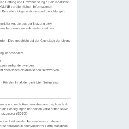
e Haftung und Gewährleistung für die inhaltliche
ELONLINE veröffentlichten Informationen
n Behörden, Organisationen und Einrichtungen
ieller Art, die aus der Nutzung bzw.
hnische Störungen entstanden sind, sind
rden. Dies geschieht auf der Grundlage der Lizenz
zung insbesondere
n
ätzen verbunden werden
ht öffentlichen elektronischen Netzwerken
n. Für den Inhalt der verlinkten Seiten sind
ienste und nach Rundfunkstaatsvertrag Abschnitt
 die Festlegungen der beiden Vorschriften sowie
hutzgesetz (BDSG).
endownload werden Informationen zu diesen
usschließlich in anonymisierter Form statistisch