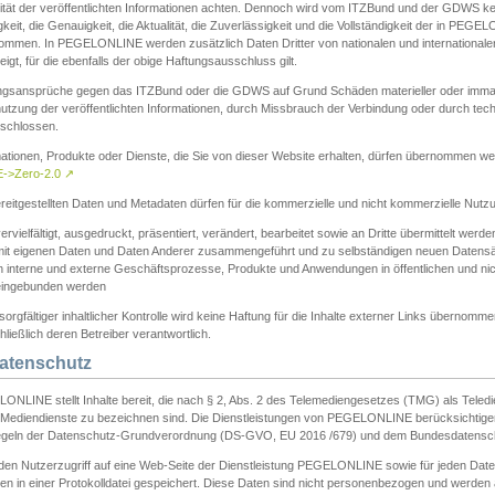
ität der veröffentlichten Informationen achten. Dennoch wird vom ITZBund und der GDWS kein
gkeit, die Genauigkeit, die Aktualität, die Zuverlässigkeit und die Vollständigkeit der in PEG
ommen. In PEGELONLINE werden zusätzlich Daten Dritter von nationalen und internationale
igt, für die ebenfalls der obige Haftungsausschluss gilt.
ngsansprüche gegen das ITZBund oder die GDWS auf Grund Schäden materieller oder immater
utzung der veröffentlichten Informationen, durch Missbrauch der Verbindung oder durch tec
schlossen.
mationen, Produkte oder Dienste, die Sie von dieser Website erhalten, dürfen übernommen we
->Zero-2.0
↗
reitgestellten Daten und Metadaten dürfen für die kommerzielle und nicht kommerzielle Nut
ervielfältigt, ausgedruckt, präsentiert, verändert, bearbeitet sowie an Dritte übermittelt werde
mit eigenen Daten und Daten Anderer zusammengeführt und zu selbständigen neuen Datens
in interne und externe Geschäftsprozesse, Produkte und Anwendungen in öffentlichen und nic
eingebunden werden
sorgfältiger inhaltlicher Kontrolle wird keine Haftung für die Inhalte externer Links übernomme
ließlich deren Betreiber verantwortlich.
Datenschutz
ONLINE stellt Inhalte bereit, die nach § 2, Abs. 2 des Telemediengesetzes (TMG) als Teled
s Mediendienste zu bezeichnen sind. Die Dienstleistungen von PEGELONLINE berücksichtigen
egeln der Datenschutz-Grundverordnung (DS-GVO, EU 2016 /679) und dem Bundesdatensc
eden Nutzerzugriff auf eine Web-Seite der Dienstleistung PEGELONLINE sowie für jeden Dat
en in einer Protokolldatei gespeichert. Diese Daten sind nicht personenbezogen und werden a