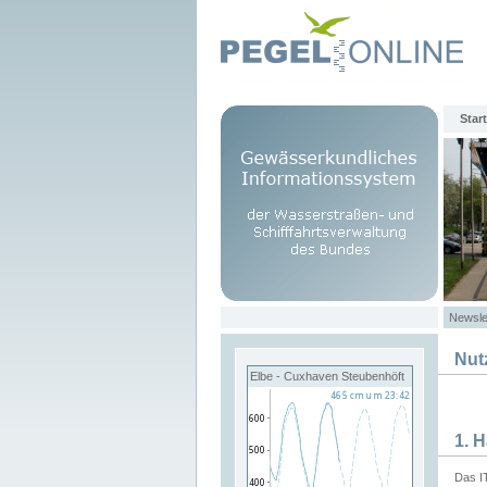
Start
Newsle
Nut
Elbe - Cuxhaven Steubenhöft
1. 
Das I