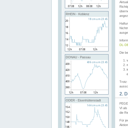
Aktual
Richti
übern
RHEIN - Koblenz
angeze
Haftu
Nichtn
ausge
Infor
DL-DE
Die be
DONAU - Passau
v
Trotz 
aussch
2. 
ODER - Eisenhüttenstadt
PEGEL
VI al
die R
Für j
Aktion