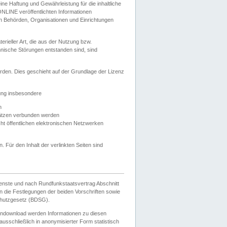
e Haftung und Gewährleistung für die inhaltliche
ELONLINE veröffentlichten Informationen
n Behörden, Organisationen und Einrichtungen
ieller Art, die aus der Nutzung bzw.
hnische Störungen entstanden sind, sind
rden. Dies geschieht auf der Grundlage der Lizenz
zung insbesondere
n
ätzen verbunden werden
ht öffentlichen elektronischen Netzwerken
n. Für den Inhalt der verlinkten Seiten sind
ienste und nach Rundfunkstaatsvertrag Abschnitt
 die Festlegungen der beiden Vorschriften sowie
hutzgesetz (BDSG).
endownload werden Informationen zu diesen
usschließlich in anonymisierter Form statistisch