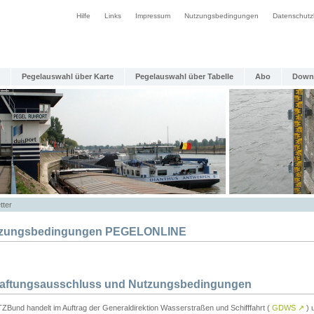
Hilfe
Links
Impressum
Nutzungsbedingungen
Datenschutz
Pegelauswahl über Karte
Pegelauswahl über Tabelle
Abo
Down
tter
zungsbedingungen PEGELONLINE
Haftungsausschluss und Nutzungsbedingungen
TZBund handelt im Auftrag der Generaldirektion Wasserstraßen und Schifffahrt (
GDWS
↗
) u