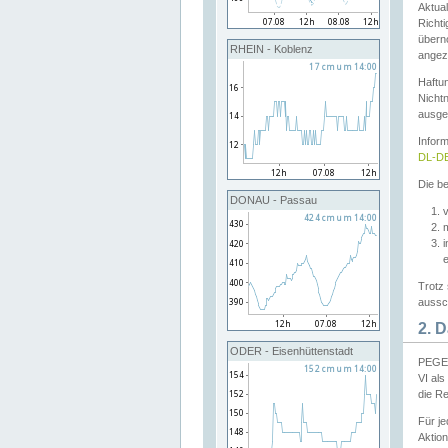
Aktual
Richti
übern
RHEIN - Koblenz
angeze
Haftu
Nichtn
ausge
Infor
DL-DE
Die be
DONAU - Passau
v
Trotz 
aussch
2. 
ODER - Eisenhüttenstadt
PEGEL
VI al
die R
Für j
Aktion