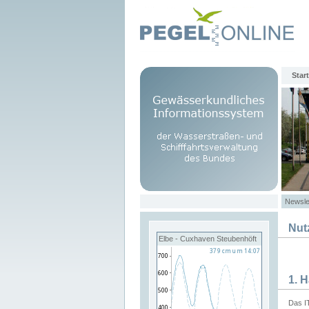
Start
Newsle
Nut
Elbe - Cuxhaven Steubenhöft
1. 
Das I