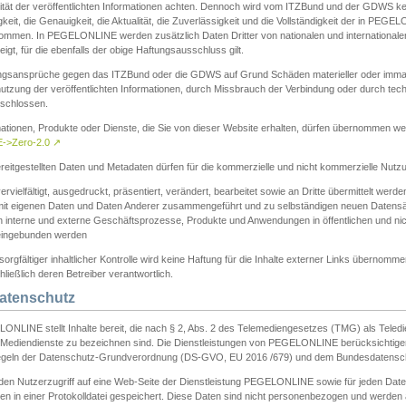
ität der veröffentlichten Informationen achten. Dennoch wird vom ITZBund und der GDWS kein
gkeit, die Genauigkeit, die Aktualität, die Zuverlässigkeit und die Vollständigkeit der in PEG
ommen. In PEGELONLINE werden zusätzlich Daten Dritter von nationalen und internationale
igt, für die ebenfalls der obige Haftungsausschluss gilt.
ngsansprüche gegen das ITZBund oder die GDWS auf Grund Schäden materieller oder immater
utzung der veröffentlichten Informationen, durch Missbrauch der Verbindung oder durch tec
schlossen.
mationen, Produkte oder Dienste, die Sie von dieser Website erhalten, dürfen übernommen we
->Zero-2.0
↗
reitgestellten Daten und Metadaten dürfen für die kommerzielle und nicht kommerzielle Nut
ervielfältigt, ausgedruckt, präsentiert, verändert, bearbeitet sowie an Dritte übermittelt werde
mit eigenen Daten und Daten Anderer zusammengeführt und zu selbständigen neuen Datens
in interne und externe Geschäftsprozesse, Produkte und Anwendungen in öffentlichen und nic
eingebunden werden
sorgfältiger inhaltlicher Kontrolle wird keine Haftung für die Inhalte externer Links übernomme
ließlich deren Betreiber verantwortlich.
Datenschutz
ONLINE stellt Inhalte bereit, die nach § 2, Abs. 2 des Telemediengesetzes (TMG) als Teled
s Mediendienste zu bezeichnen sind. Die Dienstleistungen von PEGELONLINE berücksichtigen
egeln der Datenschutz-Grundverordnung (DS-GVO, EU 2016 /679) und dem Bundesdatensc
eden Nutzerzugriff auf eine Web-Seite der Dienstleistung PEGELONLINE sowie für jeden Dat
en in einer Protokolldatei gespeichert. Diese Daten sind nicht personenbezogen und werden a