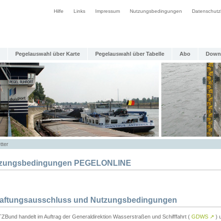
Hilfe
Links
Impressum
Nutzungsbedingungen
Datenschutz
Pegelauswahl über Karte
Pegelauswahl über Tabelle
Abo
Down
tter
zungsbedingungen PEGELONLINE
Haftungsausschluss und Nutzungsbedingungen
TZBund handelt im Auftrag der Generaldirektion Wasserstraßen und Schifffahrt (
GDWS
↗
) u