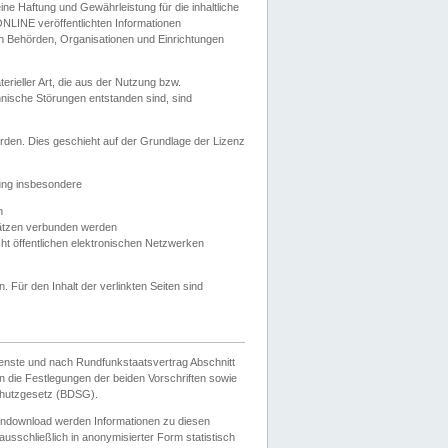
e Haftung und Gewährleistung für die inhaltliche
ELONLINE veröffentlichten Informationen
n Behörden, Organisationen und Einrichtungen
ieller Art, die aus der Nutzung bzw.
hnische Störungen entstanden sind, sind
rden. Dies geschieht auf der Grundlage der Lizenz
zung insbesondere
n
ätzen verbunden werden
ht öffentlichen elektronischen Netzwerken
n. Für den Inhalt der verlinkten Seiten sind
ienste und nach Rundfunkstaatsvertrag Abschnitt
 die Festlegungen der beiden Vorschriften sowie
hutzgesetz (BDSG).
endownload werden Informationen zu diesen
usschließlich in anonymisierter Form statistisch