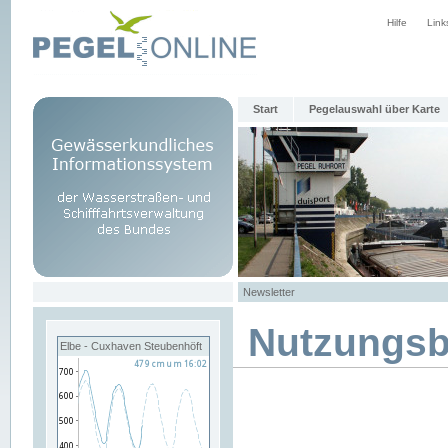
Hilfe
Link
Start
Pegelauswahl über Karte
Newsletter
Nutzungs
Elbe - Cuxhaven Steubenhöft