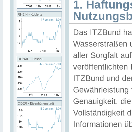
1. Haftun
Nutzungs
RHEIN - Koblenz
Das ITZBund han
Wasserstraßen u
aller Sorgfalt au
DONAU - Passau
veröffentlichte
ITZBund und de
Gewährleistung fü
Genauigkeit, die 
ODER - Eisenhüttenstadt
Vollständigkeit
Informationen 