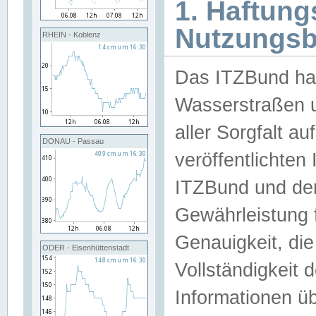
1. Haftun
Nutzungs
RHEIN - Koblenz
Das ITZBund han
Wasserstraßen u
aller Sorgfalt au
DONAU - Passau
veröffentlichte
ITZBund und de
Gewährleistung fü
Genauigkeit, die 
ODER - Eisenhüttenstadt
Vollständigkeit
Informationen 