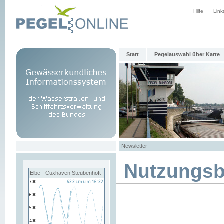
Hilfe
Link
Start
Pegelauswahl über Karte
Newsletter
Nutzungs
Elbe - Cuxhaven Steubenhöft