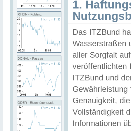
1. Haftun
Nutzungs
RHEIN - Koblenz
Das ITZBund han
Wasserstraßen u
aller Sorgfalt au
DONAU - Passau
veröffentlichte
ITZBund und de
Gewährleistung fü
Genauigkeit, die 
ODER - Eisenhüttenstadt
Vollständigkeit
Informationen 