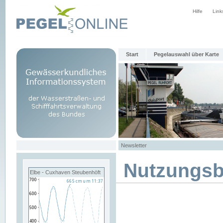
Hilfe
Link
Start
Pegelauswahl über Karte
Newsletter
Nutzungs
Elbe - Cuxhaven Steubenhöft