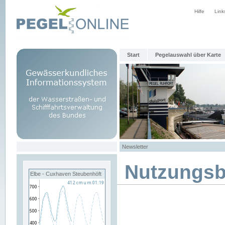
Hilfe
Link
Start
Pegelauswahl über Karte
Newsletter
Nutzungs
Elbe - Cuxhaven Steubenhöft