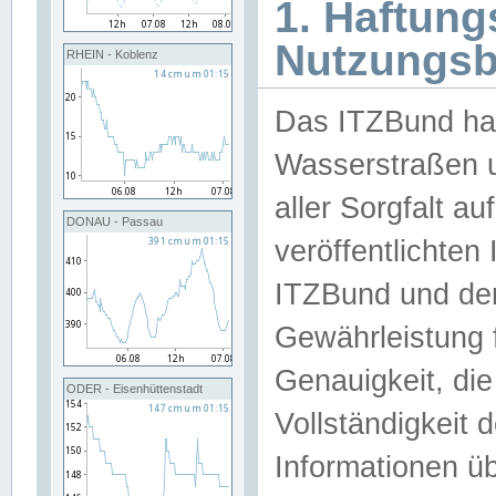
1. Haftun
Nutzungs
RHEIN - Koblenz
Das ITZBund han
Wasserstraßen u
aller Sorgfalt au
DONAU - Passau
veröffentlichte
ITZBund und de
Gewährleistung fü
Genauigkeit, die 
ODER - Eisenhüttenstadt
Vollständigkeit
Informationen 