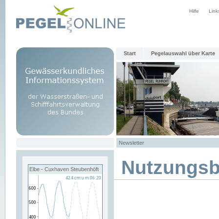
Hilfe
Link
Start
Pegelauswahl über Karte
Newsletter
Nutzungs
Elbe - Cuxhaven Steubenhöft