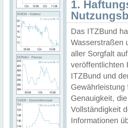
1. Haftun
Nutzungs
RHEIN - Koblenz
Das ITZBund han
Wasserstraßen u
aller Sorgfalt au
DONAU - Passau
veröffentlichte
ITZBund und de
Gewährleistung fü
Genauigkeit, die 
ODER - Eisenhüttenstadt
Vollständigkeit
Informationen 