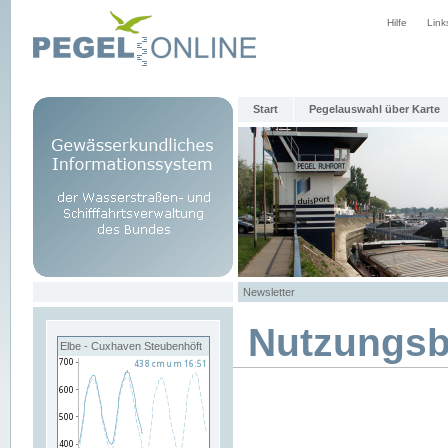
Hilfe
Link
Start
Pegelauswahl über Karte
Newsletter
Nutzungs
Elbe - Cuxhaven Steubenhöft