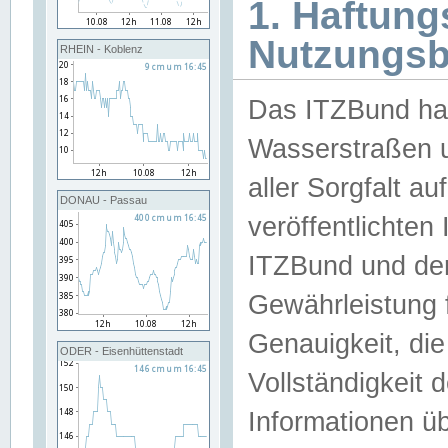
1. Haftun
Nutzungs
RHEIN - Koblenz
Das ITZBund han
Wasserstraßen u
aller Sorgfalt au
DONAU - Passau
veröffentlichte
ITZBund und de
Gewährleistung fü
Genauigkeit, die 
ODER - Eisenhüttenstadt
Vollständigkeit
Informationen 