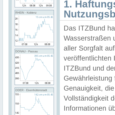
1. Haftun
Nutzungs
RHEIN - Koblenz
Das ITZBund han
Wasserstraßen u
aller Sorgfalt au
DONAU - Passau
veröffentlichte
ITZBund und de
Gewährleistung fü
Genauigkeit, die 
ODER - Eisenhüttenstadt
Vollständigkeit
Informationen 