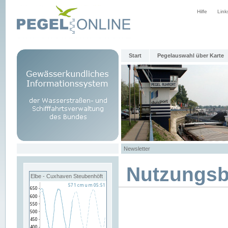
Hilfe
Link
Start
Pegelauswahl über Karte
Newsletter
Nutzungs
Elbe - Cuxhaven Steubenhöft