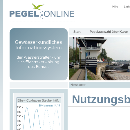
Hilfe
Link
Start
Pegelauswahl über Karte
Newsletter
Nutzungs
Elbe - Cuxhaven Steubenhöft