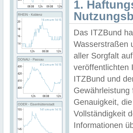
1. Haftun
Nutzungs
RHEIN - Koblenz
Das ITZBund han
Wasserstraßen u
aller Sorgfalt au
DONAU - Passau
veröffentlichte
ITZBund und de
Gewährleistung fü
Genauigkeit, die 
ODER - Eisenhüttenstadt
Vollständigkeit
Informationen 