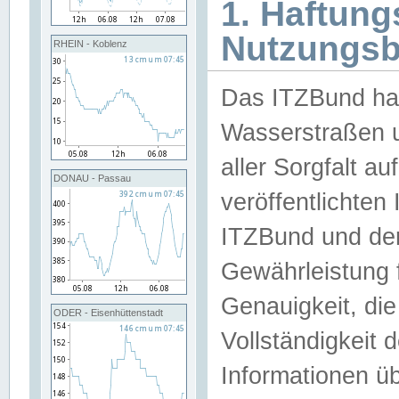
1. Haftun
Nutzungs
RHEIN - Koblenz
Das ITZBund han
Wasserstraßen u
aller Sorgfalt au
DONAU - Passau
veröffentlichte
ITZBund und de
Gewährleistung fü
Genauigkeit, die 
ODER - Eisenhüttenstadt
Vollständigkeit
Informationen 