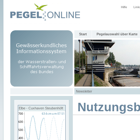
Hilfe
Link
Start
Pegelauswahl über Karte
Newsletter
Nutzungs
Elbe - Cuxhaven Steubenhöft