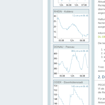
Aktual
Richti
übern
RHEIN - Koblenz
angeze
Haftu
Nichtn
ausge
Infor
DL-DE
Die be
DONAU - Passau
v
Trotz 
aussch
2. 
ODER - Eisenhüttenstadt
PEGEL
VI al
die R
Für j
Aktion