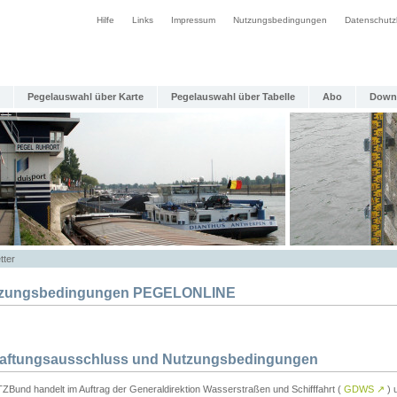
Hilfe
Links
Impressum
Nutzungsbedingungen
Datenschutz
Pegelauswahl über Karte
Pegelauswahl über Tabelle
Abo
Down
tter
zungsbedingungen PEGELONLINE
Haftungsausschluss und Nutzungsbedingungen
TZBund handelt im Auftrag der Generaldirektion Wasserstraßen und Schifffahrt (
GDWS
↗
) u