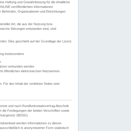
e Haftung und Gewährleistung für die inhaltliche
ELONLINE veröffentlichten Informationen
n Behörden, Organisationen und Einrichtungen
ieller Art, die aus der Nutzung bzw.
hnische Störungen entstanden sind, sind
rden. Dies geschieht auf der Grundlage der Lizenz
zung insbesondere
n
ätzen verbunden werden
ht öffentlichen elektronischen Netzwerken
n. Für den Inhalt der verlinkten Seiten sind
ienste und nach Rundfunkstaatsvertrag Abschnitt
 die Festlegungen der beiden Vorschriften sowie
hutzgesetz (BDSG).
endownload werden Informationen zu diesen
usschließlich in anonymisierter Form statistisch