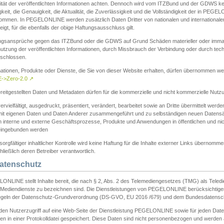
ität der veröffentlichten Informationen achten. Dennoch wird vom ITZBund und der GDWS kein
gkeit, die Genauigkeit, die Aktualität, die Zuverlässigkeit und die Vollständigkeit der in PEG
ommen. In PEGELONLINE werden zusätzlich Daten Dritter von nationalen und internationale
igt, für die ebenfalls der obige Haftungsausschluss gilt.
ngsansprüche gegen das ITZBund oder die GDWS auf Grund Schäden materieller oder immater
utzung der veröffentlichten Informationen, durch Missbrauch der Verbindung oder durch tec
schlossen.
mationen, Produkte oder Dienste, die Sie von dieser Website erhalten, dürfen übernommen we
->Zero-2.0
↗
reitgestellten Daten und Metadaten dürfen für die kommerzielle und nicht kommerzielle Nut
ervielfältigt, ausgedruckt, präsentiert, verändert, bearbeitet sowie an Dritte übermittelt werde
mit eigenen Daten und Daten Anderer zusammengeführt und zu selbständigen neuen Datens
in interne und externe Geschäftsprozesse, Produkte und Anwendungen in öffentlichen und nic
eingebunden werden
sorgfältiger inhaltlicher Kontrolle wird keine Haftung für die Inhalte externer Links übernomme
ließlich deren Betreiber verantwortlich.
Datenschutz
ONLINE stellt Inhalte bereit, die nach § 2, Abs. 2 des Telemediengesetzes (TMG) als Teled
s Mediendienste zu bezeichnen sind. Die Dienstleistungen von PEGELONLINE berücksichtigen
egeln der Datenschutz-Grundverordnung (DS-GVO, EU 2016 /679) und dem Bundesdatensc
eden Nutzerzugriff auf eine Web-Seite der Dienstleistung PEGELONLINE sowie für jeden Dat
en in einer Protokolldatei gespeichert. Diese Daten sind nicht personenbezogen und werden a