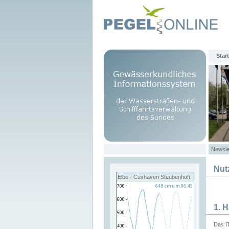
Start
Newsle
Nut
Elbe - Cuxhaven Steubenhöft
1. 
Das I