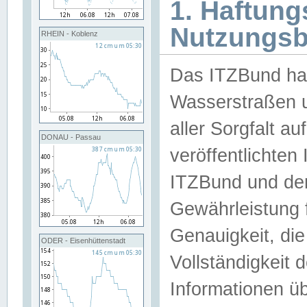
1. Haftun
Nutzungs
RHEIN - Koblenz
Das ITZBund han
Wasserstraßen u
aller Sorgfalt au
DONAU - Passau
veröffentlichte
ITZBund und de
Gewährleistung fü
Genauigkeit, die 
ODER - Eisenhüttenstadt
Vollständigkeit
Informationen 