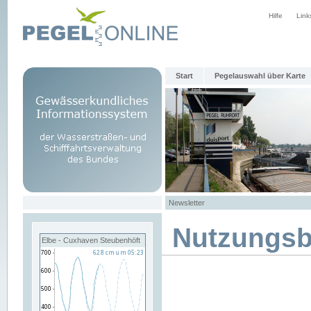
Hilfe
Link
Start
Pegelauswahl über Karte
Newsletter
Nutzungs
Elbe - Cuxhaven Steubenhöft