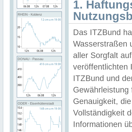
1. Haftun
Nutzungs
RHEIN - Koblenz
Das ITZBund han
Wasserstraßen u
aller Sorgfalt au
DONAU - Passau
veröffentlichte
ITZBund und de
Gewährleistung fü
Genauigkeit, die 
ODER - Eisenhüttenstadt
Vollständigkeit
Informationen 