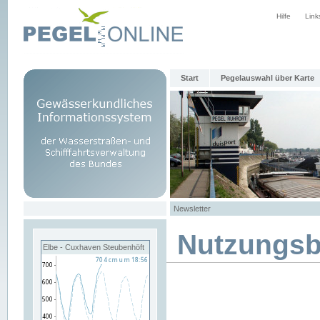
Hilfe
Link
Start
Pegelauswahl über Karte
Newsletter
Nutzungs
Elbe - Cuxhaven Steubenhöft