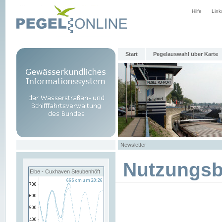
Hilfe
Link
Start
Pegelauswahl über Karte
Newsletter
Nutzungs
Elbe - Cuxhaven Steubenhöft