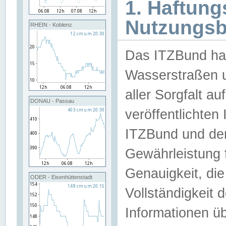
1. Haftun
Nutzungs
RHEIN - Koblenz
Das ITZBund han
Wasserstraßen u
aller Sorgfalt au
DONAU - Passau
veröffentlichte
ITZBund und de
Gewährleistung fü
Genauigkeit, die 
ODER - Eisenhüttenstadt
Vollständigkeit
Informationen 