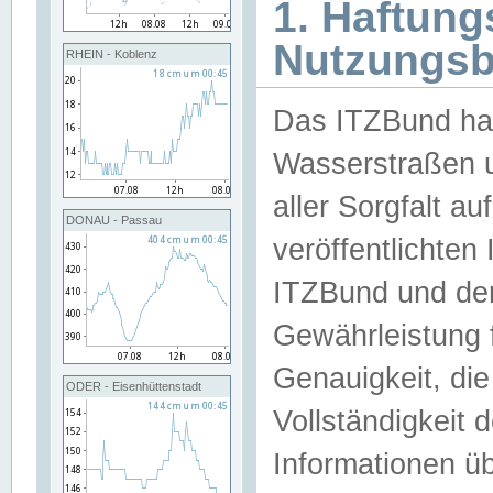
1. Haftun
Nutzungs
RHEIN - Koblenz
Das ITZBund han
Wasserstraßen u
aller Sorgfalt au
DONAU - Passau
veröffentlichte
ITZBund und de
Gewährleistung fü
Genauigkeit, die 
ODER - Eisenhüttenstadt
Vollständigkeit
Informationen 