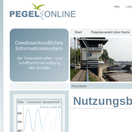
Hilfe
Link
Start
Pegelauswahl über Karte
Newsletter
Nutzungs
Elbe - Cuxhaven Steubenhöft